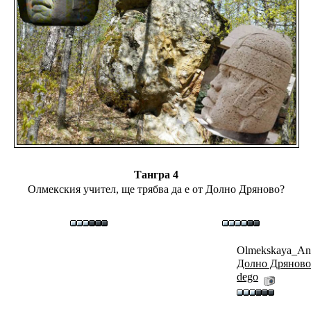
Тангра 4
Олмекския учител, ще трябва да е от Долно Дряново?
Olmekskaya_Ana
Долно Дряново
dego