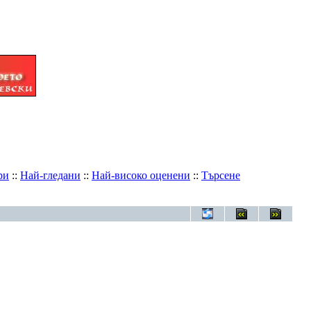
ри
::
Най-гледани
::
Най-високо оценени
::
Търсене