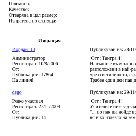
Големина:
Качество:
Отваряна в цял размер:
Изпратена по ел.поща:
Изпращач
Йордан_13
Публикуван на:
28/11
Администратор
Отг.: Тангра 4!
Регистиран:
10/8/2006
Напълно е възможно и 
От:
разположени в най-раз
Публикации:
17864
чрез светилището, ся
На линия!
Трябва един ден пак д
dego
Публикуван на:
29/11
Рядко участвал
Отг.: Тангра 4!
Регистиран:
27/11/2009
Учителите не е задъл
От:
"... но пак ша дойде 
Публикации:
14
всичко излезло на зем