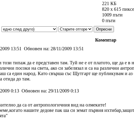
221 КБ
820 x 615 пикс
1009 пъти
0 пъти
Коментар
/2009 13:51
Обновен на:
28/11/2009 13:51
този типаж да е представен там. Туй не е от платото, ще да е в 
лични посоки на света, ако си забелязал и са на различни антро
каш са един народ. Като свърша със Щутгарт ще публикувам и аз
а отида до там.
/2009 0:13
Обновен на:
29/11/2009 0:13
жително да са от антропологичния вид на олмеките!
време,когато нашите дедове пак ша си земат първия ихтибар,защот
ята"