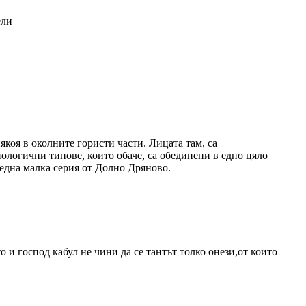
ели
някоя в околните гористи части. Лицата там, са
пологични типове, които обаче, са обединени в едно цяло
 една малка серия от Долно Дряново.
о и господ кабул не чини да се тантът толко онези,от които