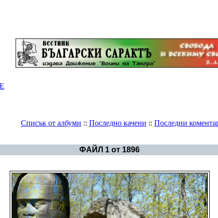
Е
Списък от албуми
::
Последно качени
::
Последни комента
Галерия
>
Долно Дряново
ФАЙЛ 1 от 1896