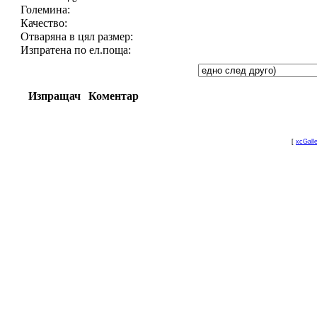
Големина:
Качество:
Отваряна в цял размер:
Изпратена по ел.поща:
Изпращач
Коментар
[
xcGall