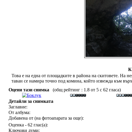
К
Това е на една от площадките в района на скитовете. На не
таван се намира точно под комина, който извежда към вър
Оцени тази снимка
(общ рейтинг : 1.8 от 5 с 62 гласа)
Детайли за снимката
Заглавие:
От албума:
Добавена от (на фотоапарата за още):
Оценка - 62 глас(а):
Ключови думи: