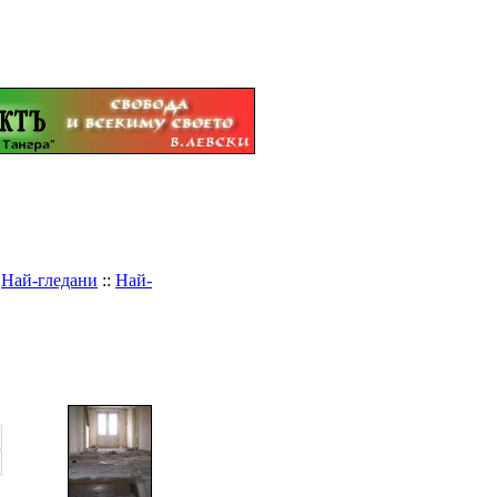
:
Най-гледани
::
Най-