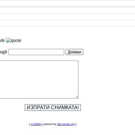
[
xcGallery
powerd by
dev.xoops.org
]