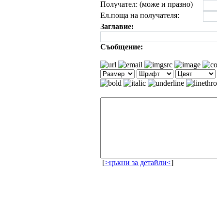
Получател: (може и празно)
Ел.поща на получателя:
Заглавие:
Съобщение:
[
>цъкни за детайли<
]