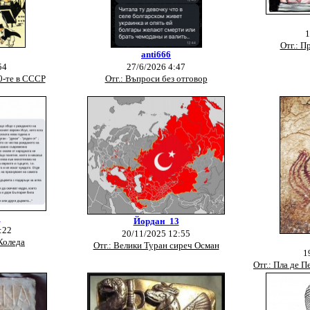
1
Отг.: П
anti666
54
27/6/2026 4:47
50-те в СССР
Отг.: Въпроси без отговор
3
Йордан_13
:22
20/11/2025 12:55
 Коледа
Отг.: Велики Туран сиреч Осман
1
Отг.: Пла де 