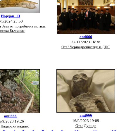
Йордан_13
/1/2024 23:50
и Заек от погребална могила
лжка България
anti666
27/11/2023 16:38
Отг.: Чернодрешковци и ДПС
anti666
anti666
16/9/2023 19:09
6/9/2023 19:26
Отг.: Дуенде
: Надарски надпис