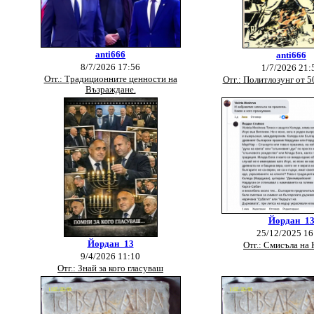
anti666
anti666
8/7/2026 17:56
1/7/2026 21:
Отг.: Традиционните ценности на
Отг.: Политлозунг от 
Възраждане.
Йордан_1
25/12/2025 16
Йордан_13
Отг.: Смисъла на
9/4/2026 11:10
Отг.: Знай за кого гласуваш