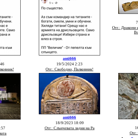
7
Отг.: Дракони 
Во
3
anti666
:46
19/5/2024 2:23
лковник!
Отг.: Свободно, Палковник!
anti666
18/9/2023 18:09
1
:57
Отг.: Слънчевата ладия на Ра
Отг.
мата