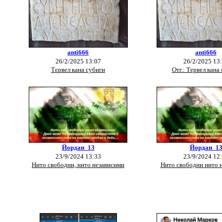
anti666
anti666
26/2/2025 13:07
26/2/2025 13
Тервел кана субиги
Отг.: Тервел кана
Йордан_13
Йордан_1
23/9/2024 13:33
23/9/2024 12
Нито свободни, нито независими
Нито свободни нито 