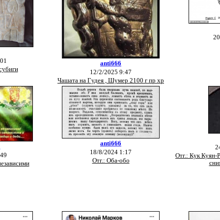
20
:01
anti666
 субиги
12/2/2025 9:47
Чашата на Гудея , Шумер 2100 г пр хр
anti666
3
2
18/8/2024 1:17
:49
Отг.: Кук Куян
Отг.: Оба-обо
сни
независими