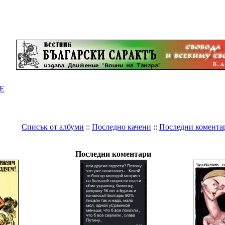
Е
Списък от албуми
::
Последно качени
::
Последни комента
Галерия
Последни коментари