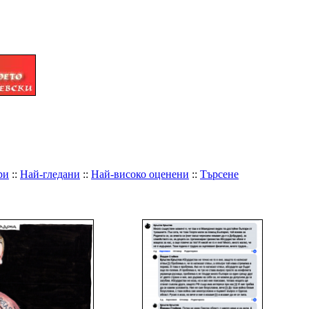
ри
::
Най-гледани
::
Най-високо оценени
::
Търсене