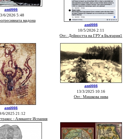
anti666
3/6/2026 5:48
рогресивната мадона
anti666
10/5/2026 2:11
Отг.: Дейността на ГРУ в България1
anti666
13/3/2025 10:16
Отг.: Мишкова нива
anti666
9/6/2025 21:12
Петракос - Аликанте Испания