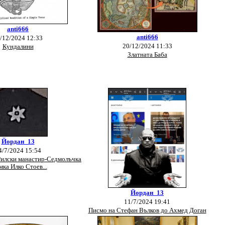
anti666
anti666
/12/2024 12:33
20/12/2024 11:33
Кундалини
Златната Баба
Йордан_13
4/7/2024 15:54
-Рилски манастир-Седмолъчка
мка Илко Стоев...
Йордан_13
11/7/2024 19:41
Писмо на Стефан Вълков до Ахмед Доган