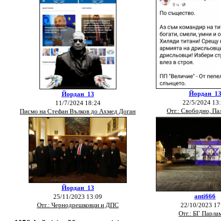
Йордан_1
Йордан_13
22/5/2024 13
11/7/2024 18:24
Отг.: Свободно, Па
Писмо на Стефан Вълков до Ахмед Доган
Йордан_13
anti666
25/11/2023 13:09
Отг.: Чернодрешковци и ДПС
22/10/2023 17
Отг.: БГ Парла