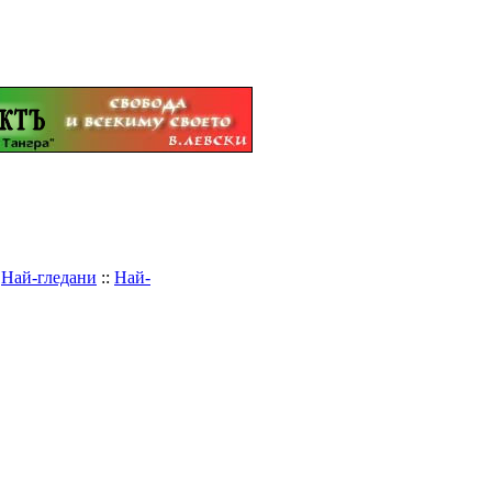
:
Най-гледани
::
Най-