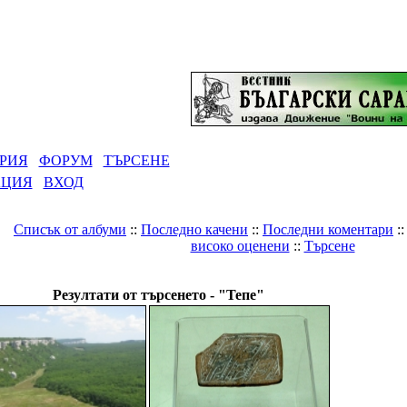
РИЯ
ФОРУМ
ТЪРСЕНЕ
АЦИЯ
ВХОД
Списък от албуми
::
Последно качени
::
Последни коментари
:
високо оценени
::
Търсене
Галерия
Резултати от търсенето - "Тепе"