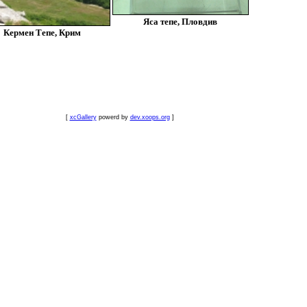
Яса тепе, Пловдив
Кермен Тепе, Крим
[
xcGallery
powerd by
dev.xoops.org
]