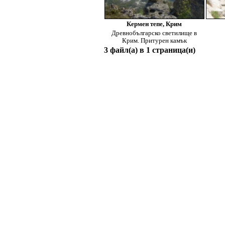
Кермен тепе, Крим
Древнобългарско светилище в
Крим. Притурен камък
3 файл(а) в 1 страница(и)