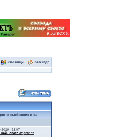
Участници
Календар
ното съобщение е на
 2026 - 22:07
 най-новото от
anti666