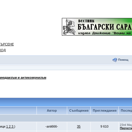
ТЪРСЕНЕ
ХОД
Помощ
июдаизъм и антикомунизъм
Автор
Съобщения
Преглеждания
Послед
23rd May
ници
1
2
3
)
-anti666-
35
9 610
Прочети