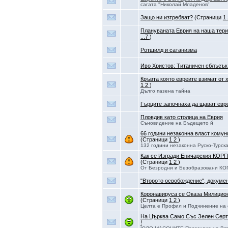
сагата "Николай Младенов"
Защо ни изтребват?
(Страници
1
Плануваната Еврия на наша тер
...7
)
Ротшилд и сатанизма
Иво Христов: Титаничен сблъсък
Кръвта която евреите взимат от 
1
2
)
Дълго пазена тайна
Гърците започнаха да щават евре
Пловдив като столица на Еврия
Съновидение на Бъдещето й
66 години незаконна власт комун
(Страници
1
2
)
132 години незаконна Руско-Турск
Как се Изгради Еничарския КОР
(Страници
1
2
)
От Безродни и Безобразовани К
"Второто освобождение", докуме
Коронавируса се Оказа Милицио
(Страници
1
2
)
Целта е Профил и Подчинение на 
На Църква Само Със Зелен Се
!