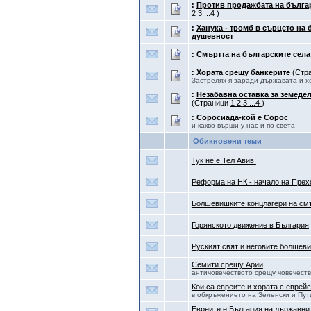
:
Против продажбата на бълга
2
3
...4
)
:
Ханука - тромб в сърцето на 
душевност
:
Смъртта на българските села
:
Хората срещу банкерите
(Стр
Застрелях я заради държавата и х
:
Незабавна оставка за земеде
(Страници
1
2
3
...4
)
:
Соросиада-кой е Сорос
и какво върши у нас и по света
Обикновени теми
Тук не е Тел Авив!
Реформа на НК - начало на Прех
Болшевишките концлагери на см
Горянското движение в България
Руският свят и неговите болше
Семити срещу Арии
античовечеството срещу човечест
Кои са евреите и хората с еврейс
в обкръжението на Зеленски и Пут
Евреите е България на държавни