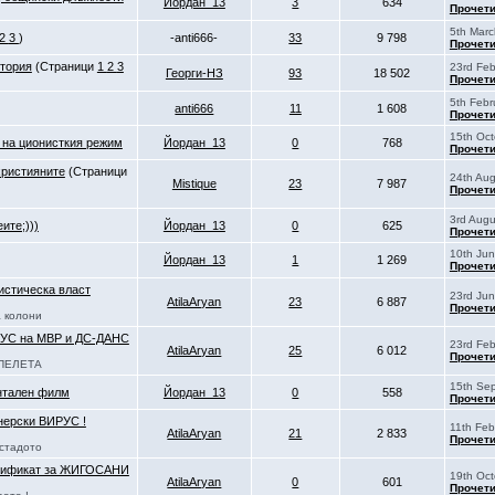
Йордан_13
3
634
Прочети
5th Marc
2
3
)
-anti666-
33
9 798
Прочети
итория
(Страници
1
2
3
23rd Feb
Георги-НЗ
93
18 502
Прочети
5th Febr
anti666
11
1 608
Прочети
15th Oct
 на ционисткия режим
Йордан_13
0
768
Прочети
християните
(Страници
24th Aug
Mistique
23
7 987
Прочети
3rd Augu
ите;)))
Йордан_13
0
625
Прочети
10th Jun
Йордан_13
1
1 269
Прочети
истическа власт
23rd Jun
AtilaAryan
23
6 887
Прочети
а колони
ПУС на МВР и ДС-ДАНС
23rd Feb
AtilaAryan
25
6 012
Прочети
ОПЕЛЕТА
15th Sep
нтален филм
Йордан_13
0
558
Прочети
нерски ВИРУС !
11th Feb
AtilaAryan
21
2 833
Прочети
стадото
ртификат за ЖИГОСАНИ
19th Oct
AtilaAryan
0
601
Прочети