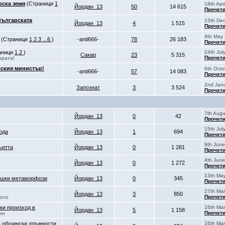
рска земя
(Страници
1
18th Apr
Йордан_13
50
14 615
Прочети
българската
15th De
Йордан_13
4
1 515
Прочети
9th May 
(Страници
1
2
3
...6
)
-anti666-
78
26 183
Прочети
аници
1
2
)
24th Jul
Сакар
23
5 315
Прочети
ората!
лския министър!
6th Octo
-anti666-
57
14 083
Прочети
2nd Janu
Запознат
3
3 524
Прочети
7th Augu
Йордан_13
0
42
Прочети
15th Jul
ода
Йордан_13
1
694
Прочети
9th June
ъртта
Йордан_13
0
1 281
Прочети
4th June
Йордан_13
0
1 272
Прочети
13th May
вишки метаморфози
Йордан_13
0
345
Прочети
27th Mar
Йордан_13
3
850
Прочети
вото
ки произход в
16th Mar
Йордан_13
5
1 158
Прочети
ин
, общински длъжности
16th Mar