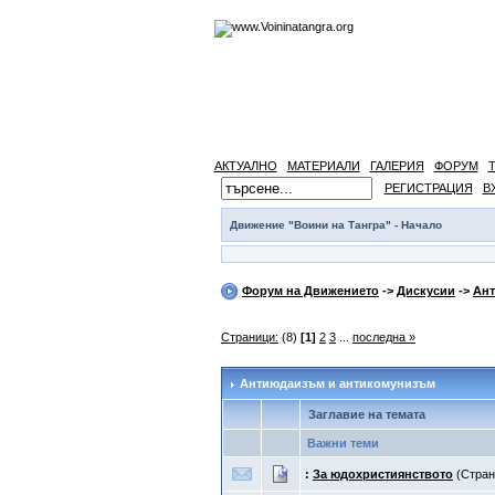
АКТУАЛНО
МАТЕРИАЛИ
ГАЛЕРИЯ
ФОРУМ
РЕГИСТРАЦИЯ
В
Движение "Воини на Тангра" - Начало
Форум на Движението
->
Дискусии
->
Ант
Страници:
(8)
[1]
2
3
...
последна »
Антиюдаизъм и антикомунизъм
Заглавие на темата
Важни теми
:
За юдохристиянството
(Стра