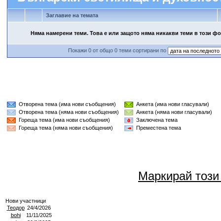
Заглавие на темата
Няма намерени теми. Това е или защото няма никакви теми в този фо
Покажи 0 от общо 0 теми сортирани по
Отворена тема (има нови съобщения)
Анкета (има нови гласували)
Отворена тема (няма нови съобщения)
Анкета (няма нови гласували)
Гореща тема (има нови съобщения)
Заключена тема
Гореща тема (няма нови съобщения)
Преместена тема
Маркирай този
Нови участници
Теодор
24/4/2026
bohi
11/11/2025