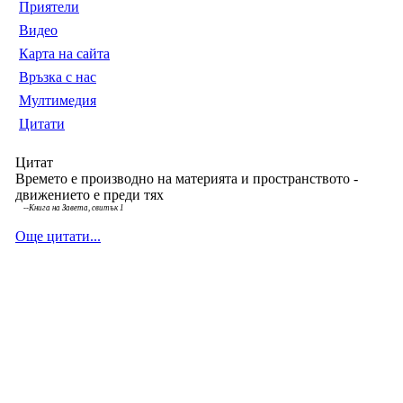
Приятели
Видео
Карта на сайта
Връзка с нас
Мултимедия
Цитати
Цитат
Времето е производно на материята и пространството -
движението е преди тях
--
Книга на Завета, свитък 1
Още цитати...