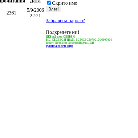
Прочитания
Дата
Скрито име
5/9/2006
2361
22:21
Забравена парола?
Подкрепете ни!
ЦКБ АД-клон СЛИВЕН
BIC: CECBBGSF IBAN: BG56CECB979010C6607000
Георги Йорданов Георгиев Валута:ЛЕВ
цъкни за повече инфо