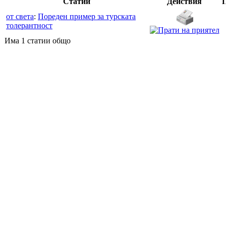
Статии
Действия
от света
:
Пореден пример за турската
толерантност
Има 1 статии общо