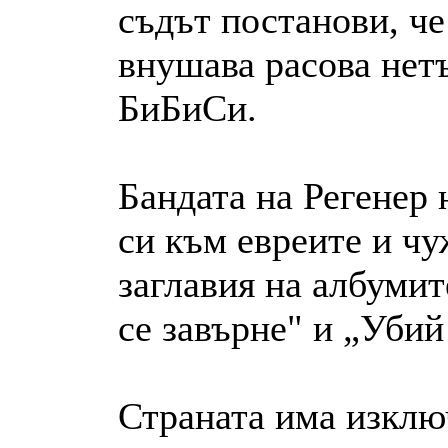
съдът постанови, че
внушава расова нет
БиБиСи.
Бандата на Регенер
си към евреите и ч
заглавия на албумит
се завърне" и „Убий
Страната има изклю