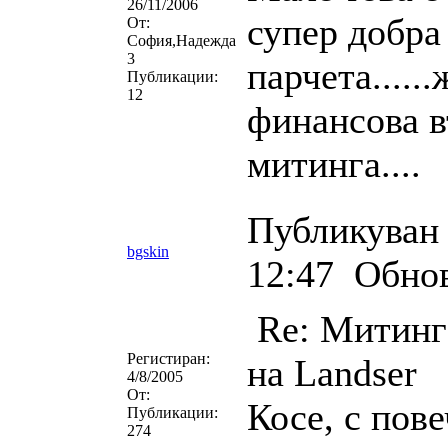
26/11/2006
супер добра
От:
София,Надежда
3
парчета.....
Публикации:
12
финансова в
митинга....
Публикуван 
bgskin
12:47
Обнов
Re: Митинг 
Регистиран:
на Landser
4/8/2005
От:
Косе, с пове
Публикации:
274