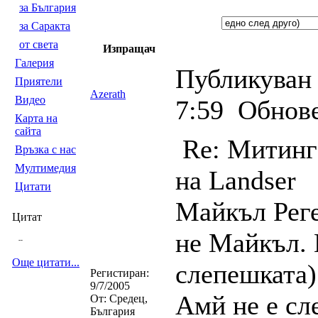
за България
за Саракта
от света
Изпращач
Галерия
Публикуван 
Приятели
Azerath
Видео
7:59
Обнове
Карта на
сайта
Re: Митинг 
Връзка с нас
Мултимедия
на Landser
Цитати
Майкъл Реге
Цитат
не Майкъл. 
--
Още цитати...
слепешката)
Регистиран:
9/7/2005
Амй не е сл
От:
Средец,
България