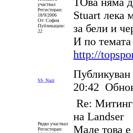
ТОва няма да
участвал
Регистиран:
Stuart лека 
18/9/2006
От:
София
за бели и че
Публикации:
22
И по темата
http://topsp
Публикуван 
SS_Nazi
20:42
Обнов
Re: Митинг 
на Landser
Рядко участвал
Мале това е
Регистиран: