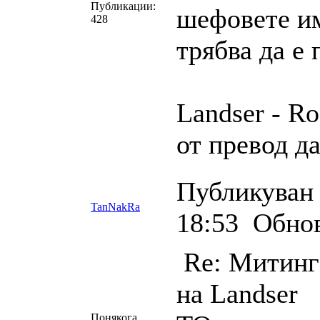
Публикации:
шефовете им
428
трябва да е
Landser - R
от превод д
Публикуван 
TanNakRa
18:53
Обнов
Re: Митинг 
на Landser
Понякога