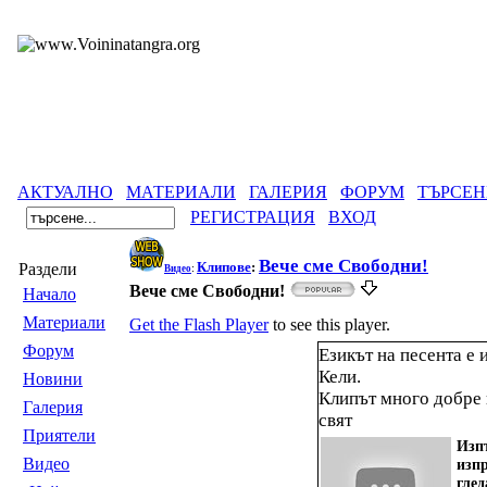
АКТУАЛНО
МАТЕРИАЛИ
ГАЛЕРИЯ
ФОРУМ
ТЪРСЕН
РЕГИСТРАЦИЯ
ВХОД
Вече сме Свободни!
Клипове
:
Раздели
Видео
:
Вече сме Свободни!
Началo
Материали
Get the Flash Player
to see this player.
Форум
Езикът на песента е 
Кели.
Новини
Клипът много добре 
Галерия
свят
Приятели
Изп
Видео
изп
гле