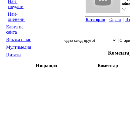
Най-
oбн
гледани
Най-
оценени
Категория
|
Оцени
|
Из
Карта на
сайта
Връзка с нас
Мултимедия
Комента
Цитати
Изпращач
Коментар