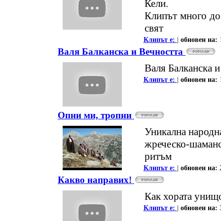
Кели.
Клипът много до
свят
Клипът е:
|
oбновен на:
Валя Балканска и Вечността
Валя Балканска и
Клипът е:
|
oбновен на:
Опни ми, тропни
Уникална народна
жреческо-шаман
ритъм
Клипът е:
|
oбновен на:
Какво направих!
Как хората унищ
Клипът е:
|
oбновен на: