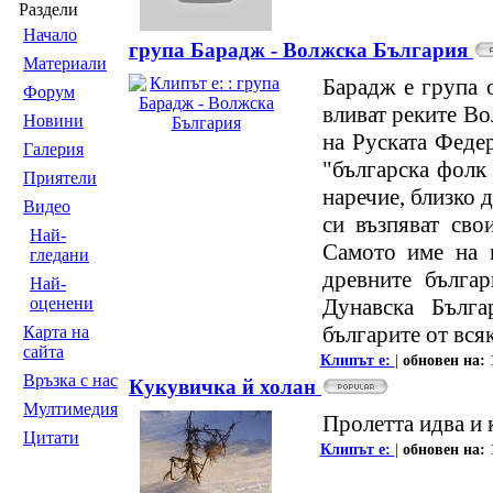
Раздели
Началo
група Барадж - Волжска България
Материали
Барадж е група 
Форум
вливат реките Во
Новини
на Руската Федер
Галерия
"българска фолк 
Приятели
наречие, близко д
Видео
си възпяват сво
Най-
Самото име на г
гледани
древните българ
Най-
Дунавска Бълг
оценени
българите от вся
Карта на
сайта
Клипът е:
|
oбновен на:
Връзка с нас
Кукувичка й холан
Мултимедия
Пролетта идва и 
Цитати
Клипът е:
|
oбновен на: