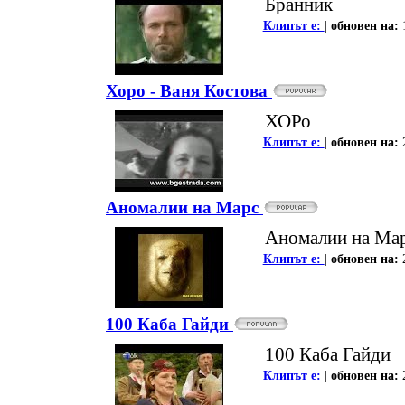
Бранник
Клипът е:
|
oбновен на:
Хоро - Ваня Костова
ХОРо
Клипът е:
|
oбновен на:
Аномалии на Марс
Аномалии на Ма
Клипът е:
|
oбновен на:
100 Каба Гайди
100 Каба Гайди
Клипът е:
|
oбновен на: