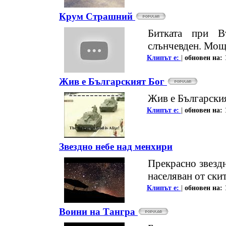
Крум Страшний
Битката при В
слънчевден. Мощ
Клипът е:
|
oбновен на:
Жив е Българският Бог
Жив е Български
Клипът е:
|
oбновен на:
Звездно небе над менхири
Прекрасно звезд
населяван от ски
Клипът е:
|
oбновен на:
Воини на Тангра