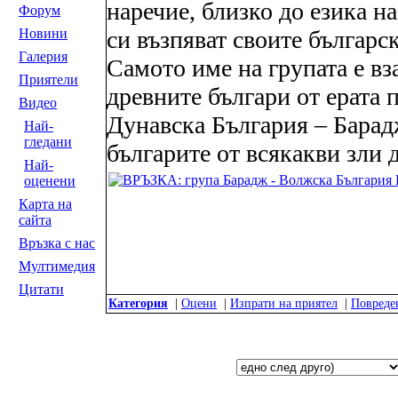
наречие, близко до езика на
Форум
Новини
си възпяват своите българс
Галерия
Самото име на групата е вз
Приятели
древните българи от ерата 
Видео
Дунавска България – Барад
Най-
гледани
българите от всякакви зли 
Най-
оценени
Карта на
сайта
Връзка с нас
Мултимедия
Цитати
Категория
|
Оцени
|
Изпрати на приятел
|
Повреде