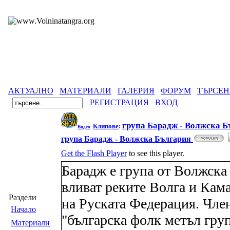
АКТУАЛНО
МАТЕРИАЛИ
ГАЛЕРИЯ
ФОРУМ
ТЪРСЕН
РЕГИСТРАЦИЯ
ВХОД
група Барадж - Волжска Б
Клипове
:
Видео
:
група Барадж - Волжска България
Get the Flash Player
to see this player.
Барадж е група от Волжска 
вливат реките Волга и Кама
Раздели
на Руската Федерация. Член
Началo
"българска фолк метъл груп
Материали