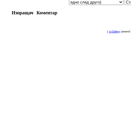
Изпращач
Коментар
[
xcGallery
powerd