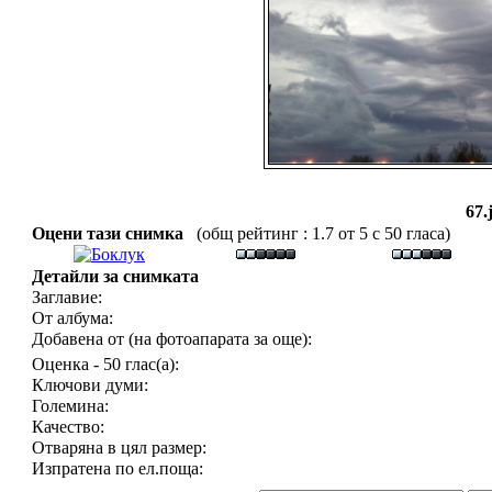
67.
Оцени тази снимка
(общ рейтинг : 1.7 от 5 с 50 гласа)
Детайли за снимката
Заглавие:
От албума:
Добавена от (на фотоапарата за още):
Оценка - 50 глас(а):
Ключови думи:
Големина:
Качество:
Отваряна в цял размер:
Изпратена по ел.поща: