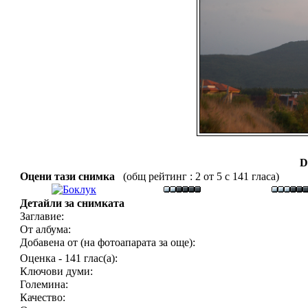
D
Оцени тази снимка
(общ рейтинг : 2 от 5 с 141 гласа)
Детайли за снимката
Заглавие:
От албума:
Добавена от (на фотоапарата за още):
Оценка - 141 глас(а):
Ключови думи:
Големина:
Качество: