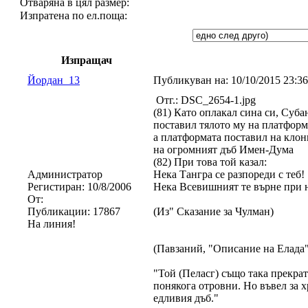
Отваряна в цял размер:
Изпратена по ел.поща:
Изпращач
Йордан_13
Публикуван на:
10/10/2015 23:
Отг.: DSC_2654-1.jpg
(81) Като оплакал сина си, Суба
поставил тялото му на платформ
а платформата поставил на клон
на огромният дъб Имен-Дума
(82) При това той казал:
Администратор
Нека Тангра се разпореди с теб!
Регистиран:
10/8/2006
Нека Всевишният те върне при 
От:
Публикации:
17867
(Из" Сказание за Чулман)
На линия!
(Павзаний, "Описание на Елада"
"Той (Пеласг) също така прекрат
понякога отровни. Но въвел за х
едливия дъб."