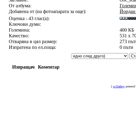
От албума:
Големия
Добавена от (на фотоапарата за още):
Йордан
Оценка - 43 глас(а):
Ключови думи:
Големина:
400 КБ
Качество:
531 x 7
Отваряна в цял размер:
273 път
Изпратена по ел.поща:
0 пъти
Изпращач
Коментар
[
xcGallery
powerd