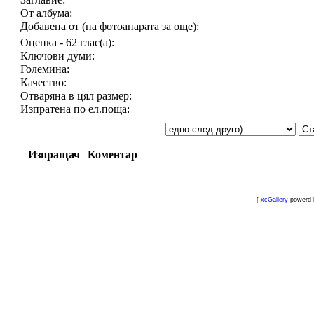
От албума:
Добавена от (на фотоапарата за още):
Оценка - 62 глас(а):
Ключови думи:
Големина:
Качество:
Отваряна в цял размер:
Изпратена по ел.поща:
Изпращач
Коментар
[
xcGallery
powerd