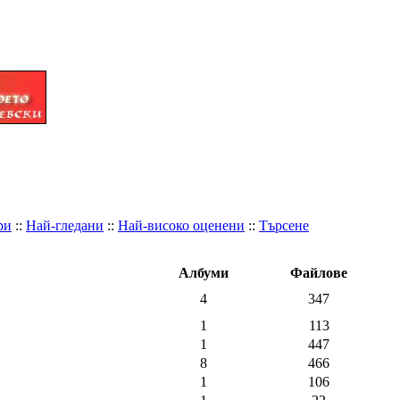
ри
::
Най-гледани
::
Най-високо оценени
::
Търсене
Албуми
Файлове
4
347
1
113
1
447
8
466
1
106