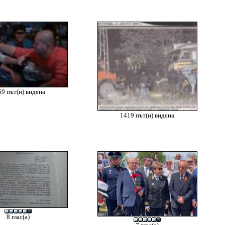
9 път(и) видяна
1419 път(и) видяна
8 глас(а)