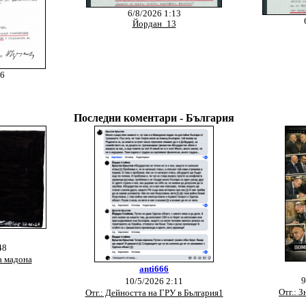
6/8/2026 1:13
Йордан_13
16
Последни коментари - България
48
а мадона
anti666
9
10/5/2026 2:11
Отг.: З
Отг.: Дейността на ГРУ в България1