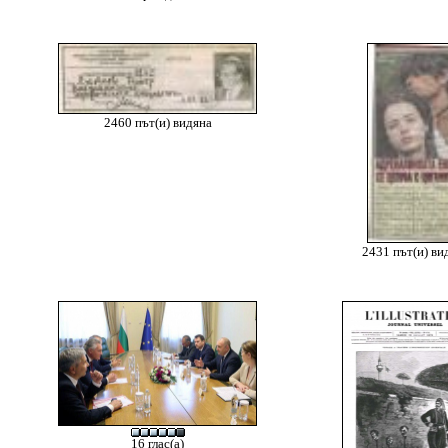
2460 път(и) видяна
2431 път(и) ви
16 глас(а)