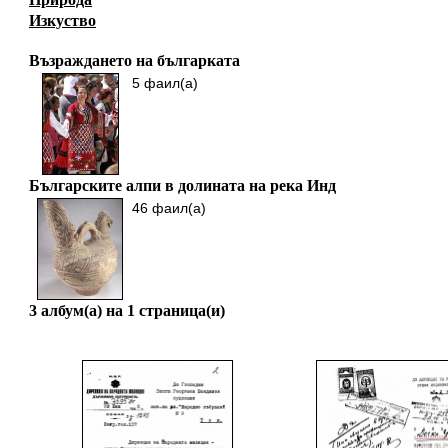
Изкуство
Възраждането на българката
5 фаил(а)
Българските алпи в долината на река Инд
46 фаил(а)
3 албум(а) на 1 страница(и)