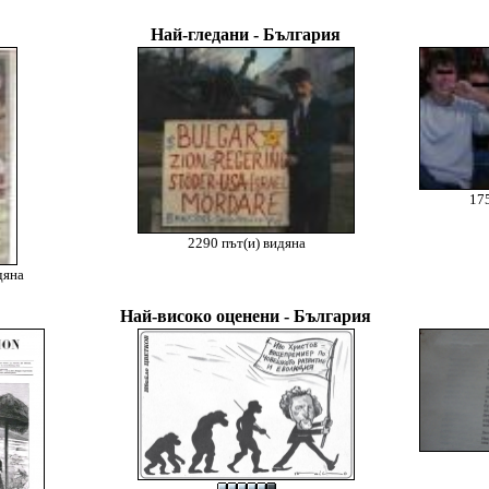
Най-гледани - България
175
2290 път(и) видяна
дяна
Най-високо оценени - България