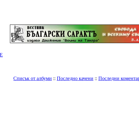
Е
Списък от албуми
::
Последно качени
::
Последни комента
Галерия
>
България