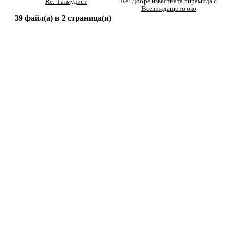
Re: Добре известната пирамида с
Re: Талмудист
Всевиждащото око
39 файл(а) в 2 страница(и)