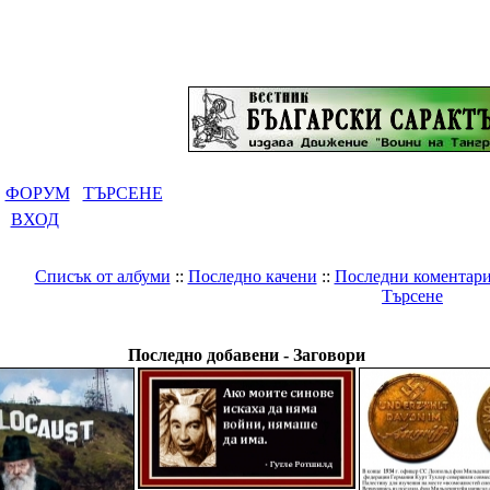
ФОРУМ
ТЪРСЕНЕ
ВХОД
Списък от албуми
::
Последно качени
::
Последни коментар
Търсене
Галерия
>
Светът
>
Заговори
Последно добавени - Заговори