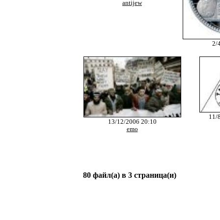
antijew
2/
11/
13/12/2006 20:10
emo
80 файл(а) в 3 страница(и)