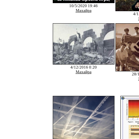
10/5/2020 19:46
Махайра
4/1
4/12/2016 0:20
Махайра
28/