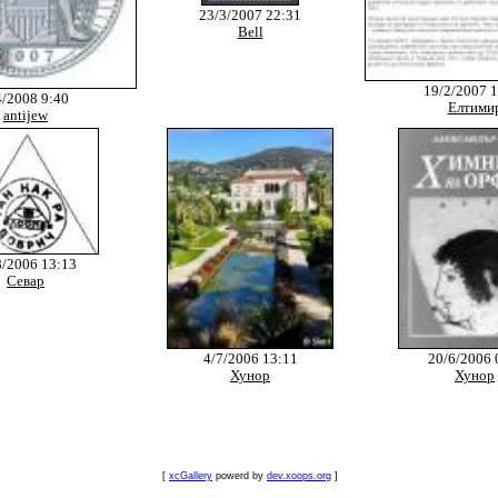
23/3/2007 22:31
Bell
19/2/2007 
4/2008 9:40
Eлтими
antijew
8/2006 13:13
Севар
4/7/2006 13:11
20/6/2006 
Хунор
Хунор
[
xcGallery
powerd by
dev.xoops.org
]