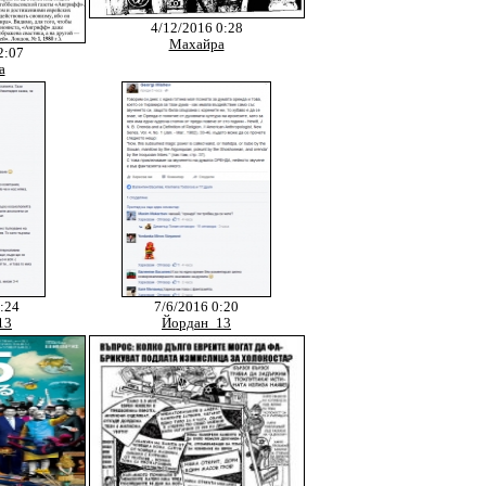
4/12/2016 0:28
Махайра
2:07
а
:24
7/6/2016 0:20
13
Йордан_13