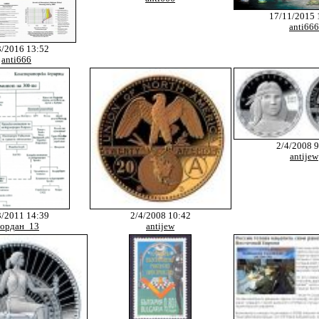
17/11/2015 
anti666
3/2016 13:52
anti666
2/4/2008 9
antijew
3/2011 14:39
2/4/2008 10:42
ордан_13
antijew