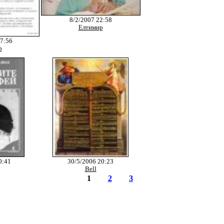
8/2/2007 22:58
Eлтимир
17:56
р
0:41
30/5/2006 20:23
Bell
1
2
3