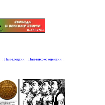
и
::
Най-гледани
::
Най-високо оценени
::