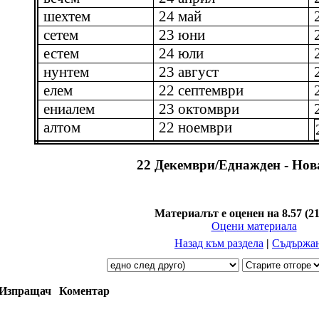
шехтем
24 май
сетем
23 юни
естем
24 юли
нунтем
23 август
елем
22 септември
ениалем
23 октомври
алтом
22 ноември
22 Декември/Еднажден - Нов
Материалът е оценен на 8.57
(2
Оцени материала
Назад към раздела
|
Съдържа
Изпращач
Коментар