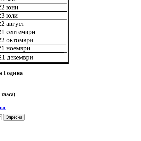
22 юни
23 юли
22 август
21 септември
22 октомври
21 ноември
21 декември
а Година
1 гласа)
ние