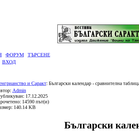
Я
ФОРУМ
ТЪРСЕНЕ
ВХОД
енгрианство и Саракт
: Български календар - сравнителна табли
втор:
Admin
убликуван: 17.12.2025
рочетено: 14590 път(и)
азмер: 140.14 KB
Български кале