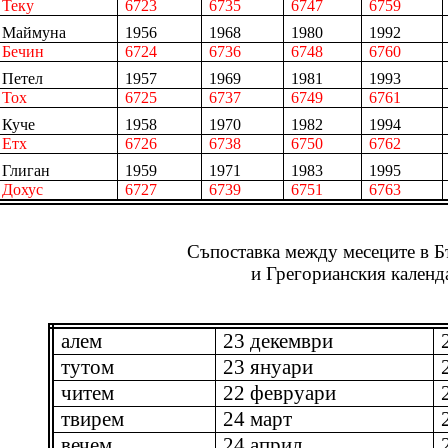
Теку
6723
6735
6747
6759
Маймуна
1956
1968
1980
1992
Бечин
6724
6736
6748
6760
Петел
1957
1969
1981
1993
Тох
6725
6737
6749
6761
Куче
1958
1970
1982
1994
Eтх
6726
6738
6750
6762
Глиган
1959
1971
1983
1995
Дохус
6727
6739
6751
6763
Съпоставка между месеците в Б
и Грегорианския календ
aлем
23 декември
тутом
23 януари
читем
22 февруари
твирем
24 март
вечем
24 април