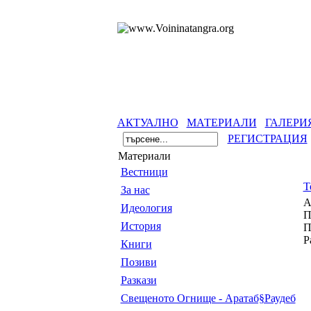
АКТУАЛНО
МАТЕРИАЛИ
ГАЛЕРИ
РЕГИСТРАЦИЯ
Материали
Вестници
Т
За нас
А
Идеология
П
История
П
Р
Книги
Позиви
Разкази
Свещеното Огнище - Аратаб§Раудеб