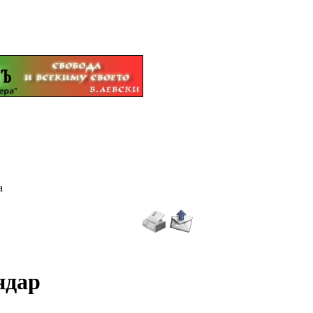
ца
ндар