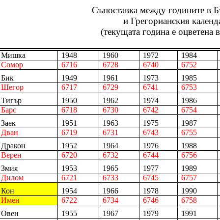
Съпоставка между годините в Б
и Грегорианския календ
(текущата година е оцветена 
Мишка
1948
1960
1972
1984
Сомор
6716
6728
6740
6752
Бик
1949
1961
1973
1985
Шегор
6717
6729
6741
6753
Тигър
1950
1962
1974
1986
Барс
6718
6730
6742
6754
Заек
1951
1963
1975
1987
Дван
6719
6731
6743
6755
Дракон
1952
1964
1976
1988
Верен
6720
6732
6744
6756
Змия
1953
1965
1977
1989
Дилом
6721
6733
6745
6757
Кон
1954
1966
1978
1990
Имен
6722
6734
6746
6758
Овен
1955
1967
1979
1991