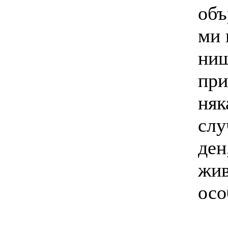
объ
ми 
нищ
при
няк
слу
ден
жив
осо