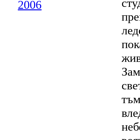
сту
2006
пре
лед
пок
жив
Зам
све
тъм
вле
неб