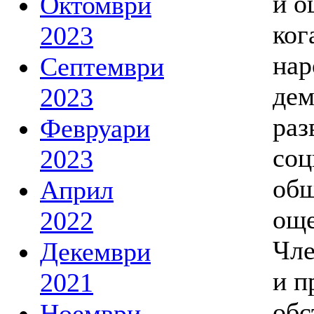
и о
Октомври
ког
2023
нар
Септември
дем
2023
раз
Февруари
соц
2023
общ
Април
още
2022
Чле
Декември
и п
2021
обс
Ноември