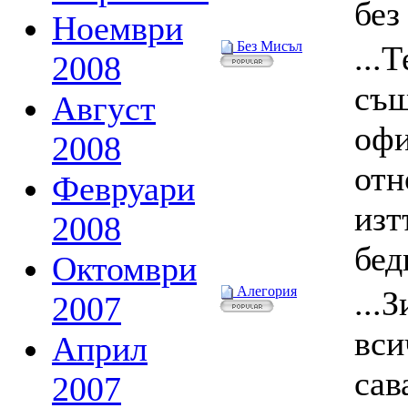
без 
Ноември
Без Мисъл
...
2008
същ
Август
офи
2008
отн
Февруари
изт
2008
бед
Октомври
Алегория
...
2007
вси
Април
сав
2007