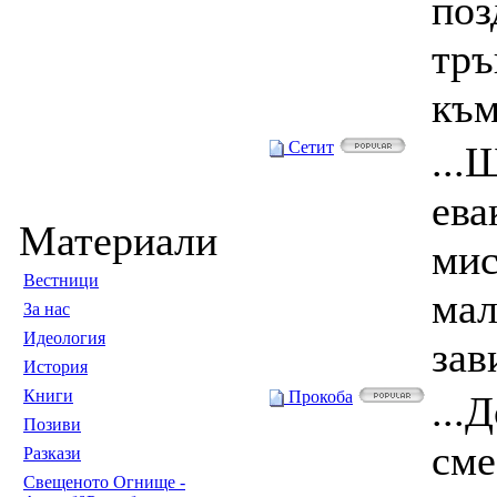
поз
тръ
към
Сетит
...
ева
Материали
мис
Вестници
мал
За нас
Идеология
зав
История
Книги
Прокоба
...
Позиви
сме
Разкази
Свещеното Огнище -