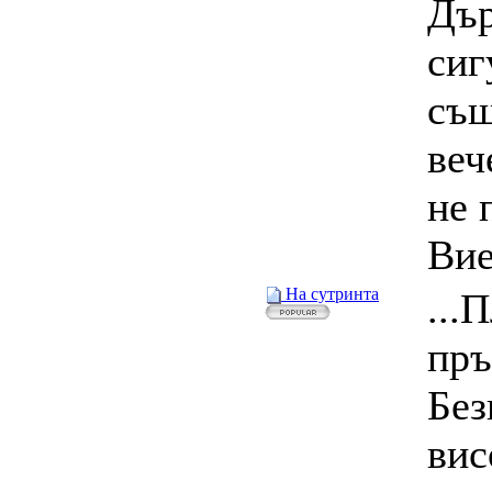
Дъ
сиг
същ
веч
не 
Вие
На сутринта
...
пръ
Без
вис