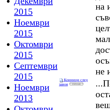
Декември
на 
2015
съв
Ноември
цел
2015
мал
Октомври
дос
2015
осъ
Септември
не 
2015
Конници след
...
Ноември
завоя
ост
2013
вещ
Октомври