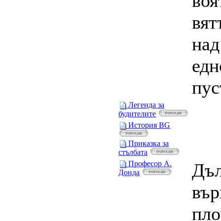
воя
вят
над
едн
пус
Легенда за
будителите
История BG
Приказка за
стълбата
Професор А.
Дъл
Донда
вър
пло