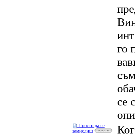
пре
Вин
инт
го 
вав
съм
оба
се 
опи
Просто да се
Ког
замислиш