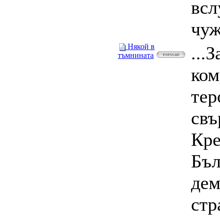
всл
чуж
Някой в
...
тъмнината
ком
тер
свъ
Кре
Бъл
дем
стр