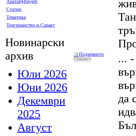
жив
Аратаб§Раудеб
Статии
Тан
Тематика
Тенгрианство и Саракт
тръ
Новинарски
Про
архив
Подземието
... 
вър
Юли 2026
вър
Юни 2026
да 
Декември
идв
2025
Бъл
Август