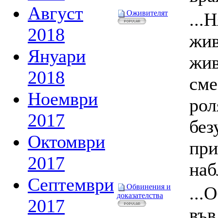
Август
Оживителят
...
2018
жив
Януари
жив
2018
сме
Ноември
рол
2017
без
Октомври
при
2017
наб
Септември
Обвинения и
...
доказателства
2017
във