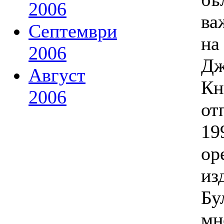
2006
ва
Септември
на
2006
Дж
Август
Кн
2006
от
19
ор
из
Бу
мн