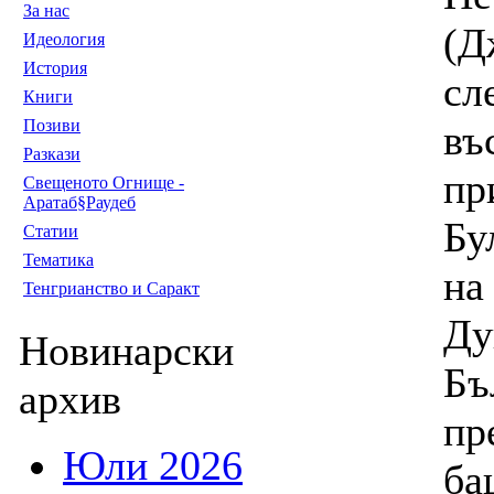
За нас
(Д
Идеология
История
сл
Книги
Позиви
въ
Разкази
пр
Свещеното Огнище -
Аратаб§Раудеб
Бу
Статии
Тематика
на
Тенгрианство и Саракт
Ду
Новинарски
Бъ
архив
пр
Юли 2026
ба