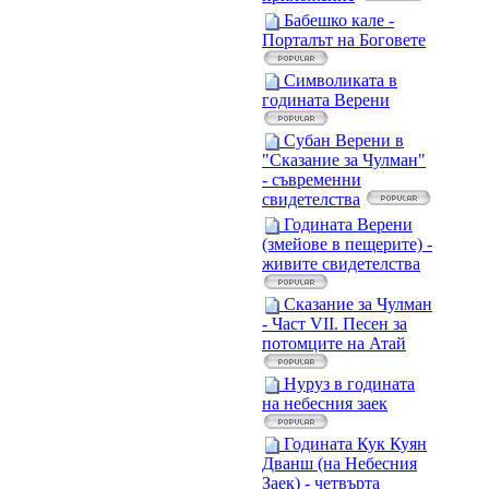
Бабешко кале -
Порталът на Боговете
Символиката в
годината Верени
Субан Верени в
"Сказание за Чулман"
- съвременни
свидетелства
Годината Верени
(змейове в пещерите) -
живите свидетелства
Сказание за Чулман
- Част VII. Песен за
потомците на Атай
Нуруз в годината
на небесния заек
Годината Кук Куян
Дванш (на Небесния
Заек) - четвърта