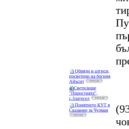
ти
Пу
пъ
бъ
пр
Обряди и алгиси,
посветени на богиня
Айъсит
Светилище
"Пиростията",
с.Златосел
Понятието КУТ в
(9
Сказание за Чулман
чо