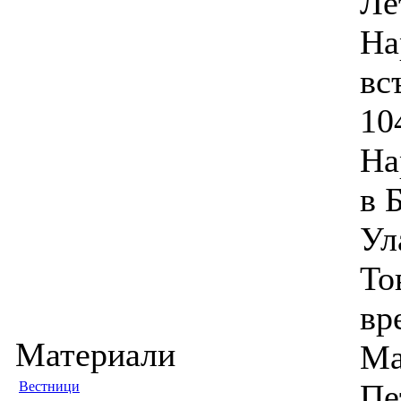
Ле
На
вс
10
На
в 
Ул
То
вр
Материали
Ма
Пе
Вестници