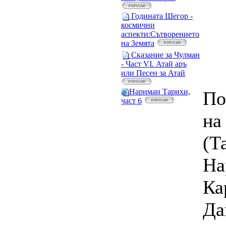
Годината Шегор -
космични
аспекти:Сътворението
на Земята
Сказание за Чулман
- Част VI. Атай aръ
или Песен за Атай
Нaриман Тарихи,
По
част 6
на
(Т
На
Ка
Да