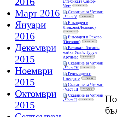
2016
алп-биката Самор-
Улят
Март 2016
Сказание за Чулман
- Част V
Януари
Еньовден в
Лилково(Лелково)
2016
Еньовден в Рахово
(Орехово)
Декември
Великата богиня-
майка Умай, Турун
2015
Артимас
Сказание за Чулман
Ноември
- Част IV
Гергьовден и
Плеядите
2015
Сказание за Чулман
- Част III
Октомври
Сказание за Чулман
По
- Част II
2015
бъ
Септември