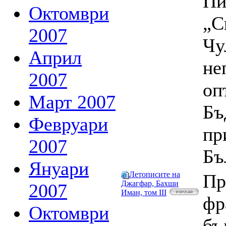
Пи
Октомври
„С
2007
Чу
Април
не
2007
оп
Март 2007
Бъ
Февруари
пр
2007
Бъ
Януари
Летописите на
Пр
Джагфар, Бахши
2007
Иман, том III
фр
Октомври
бъ