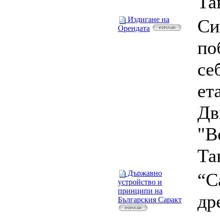
Та
Издигане на
Си
Орендата
по
се
ет
Дв
"В
Та
Държавно
“С
устройство и
принципи на
др
Българския Саракт