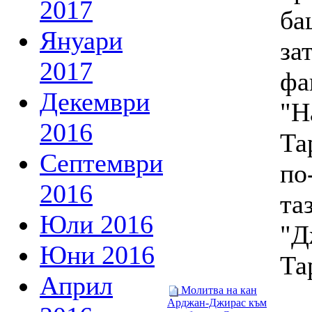
2017
ба
Януари
за
2017
фа
Декември
"Н
2016
Та
Септември
по
2016
та
Юли 2016
"Д
Юни 2016
Та
Април
Молитва на кан
Арджан-Джирас към