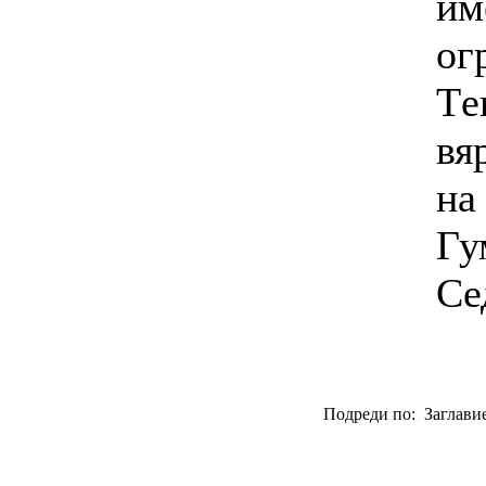
им
ог
Tе
вя
на
Гу
Се
Подреди по: Заглавие