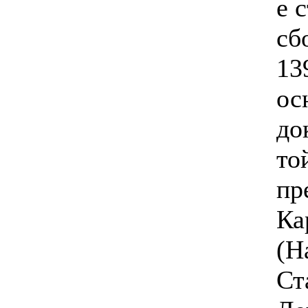
е 
сб
13
ос
до
то
пр
Ка
(Н
Ст