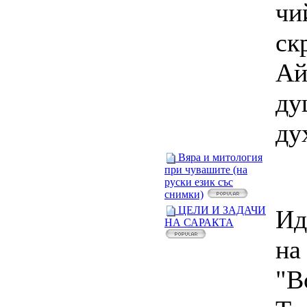
чи
ск
Ай
ду
дух
Вяра и митология
при чувашите (на
руски език със
снимки)
ЦЕЛИ И ЗАДАЧИ
Ид
НА САРАКТА
на
"В