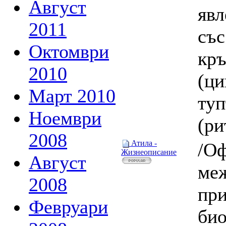
Август
явл
2011
със
Октомври
кръ
2010
(ци
Март 2010
ту
Ноември
(ри
2008
Атила -
/О
Жизнеописание
Август
ме
2008
при
Февруари
био