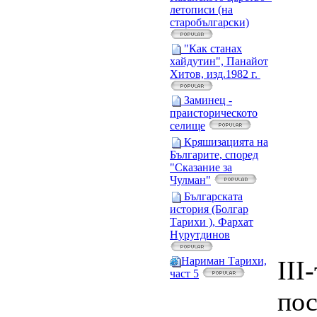
летописи (на
старобългарски)
"Как станах
хайдутин", Панайот
Хитов, изд.1982 г.
Заминец -
праисторическото
селище
Кряшизацията на
Българите, според
"Сказание за
Чулман"
Българската
история (Болгар
Тарихи ), Фархат
Нурутдинов
Нариман Тарихи,
III
част 5
пос