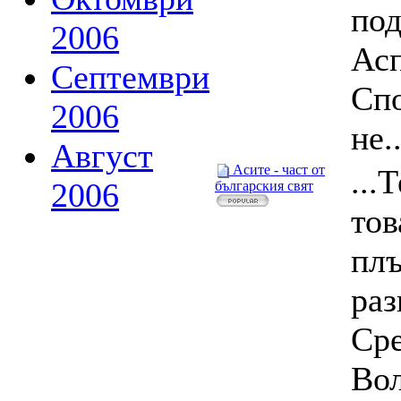
под
2006
Ас
Септември
Спо
2006
не..
Август
Асите - част от
...
2006
българския свят
тов
плъ
раз
Сре
Вол