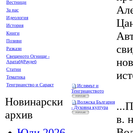
Вестници
Ал
За нас
Идеология
Цан
История
Ав
Книги
Позиви
сви
Разкази
Свещеното Огнище -
нов
Аратаб§Раудеб
Статии
ист
Тематика
Тенгрианство и Саракт
Ислямът и
Тенгрианството
Новинарски
Волжска България
...
- Духовна култура
архив
в. 
Вол
Юли 2026