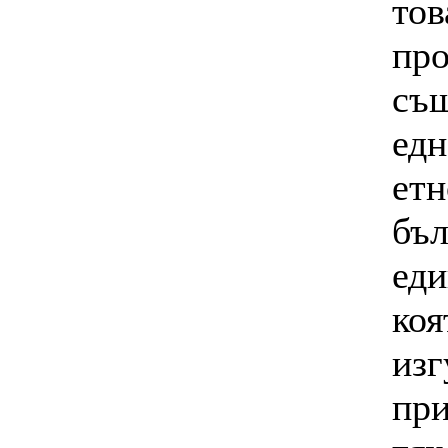
тов
про
същ
едн
етн
бъл
еди
коя
изг
при