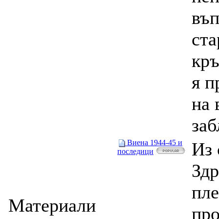
въп
ста
кръ
я п
на 
заб
Виена 1944-45 и
Из 
последици
Здр
пле
Материали
про