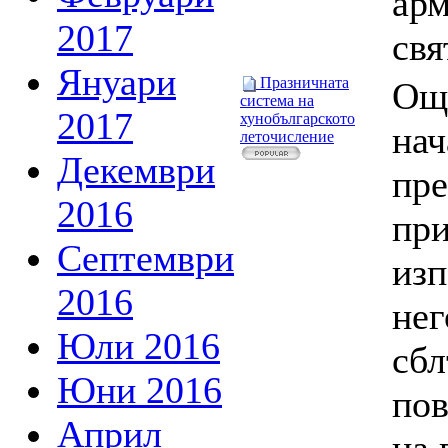
арм
2017
свя
Януари
Празничната
Още
система на
2017
хунобългарското
нач
леточисление
Декември
пре
2016
при
Септември
изп
2016
нег
Юли 2016
сбл
Юни 2016
пов
Април