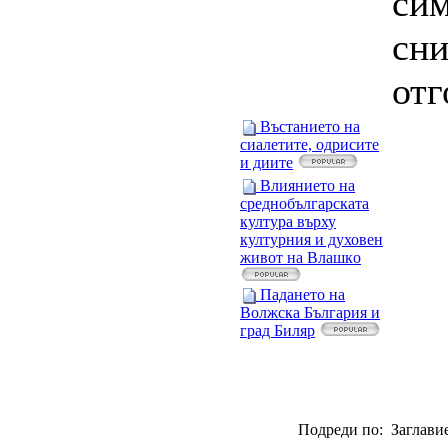
си
сни
отг
Въстанието на
сиалетите, одрисите
и диите
Влиянието на
среднобългарската
култура върху
културния и духовен
живот на Bлашкo
Падането на
Волжcка България и
град Биляр
Подреди по: Заглавие