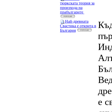
тюркската теория за
произхода на
прабългарите
Най-древната
Къд
Свастика е открита в
България
пър
Инд
Ал
Бъл
Вед
дре
е с