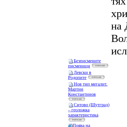
тях
хри
на 
Вол
исл
Безписмените
писменици
Левски в
Родопите
Нов тип мегалит.
Мартин
Константинов
Ситово (Щутград)
– геоложка
характеристика
Поява на