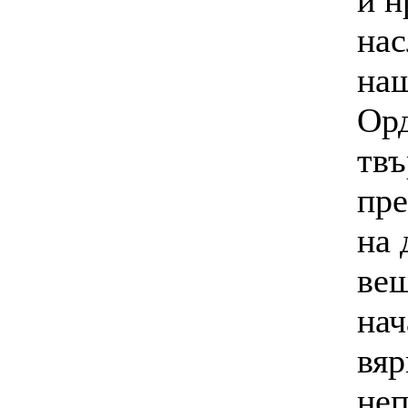
и н
нас
наш
Орд
твъ
пре
на 
вещ
нач
вяр
неп