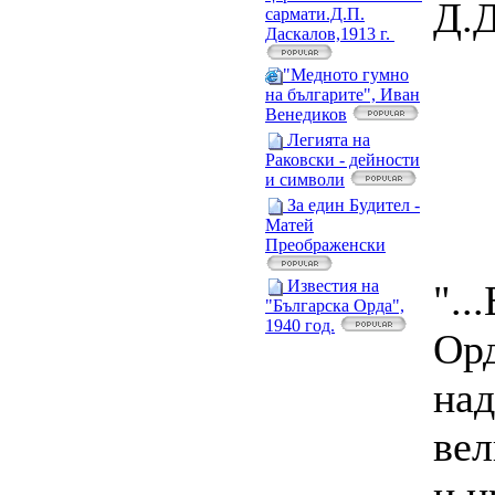
Д.Д
сармати.Д.П.
Даскалов,1913 г.
"Медното гумно
на българите", Иван
Венедиков
Легията на
Раковски - дейности
и символи
За един Будител -
Матей
Преображенски
Известия на
"..
"Българска Орда",
1940 год.
Орд
над
вел