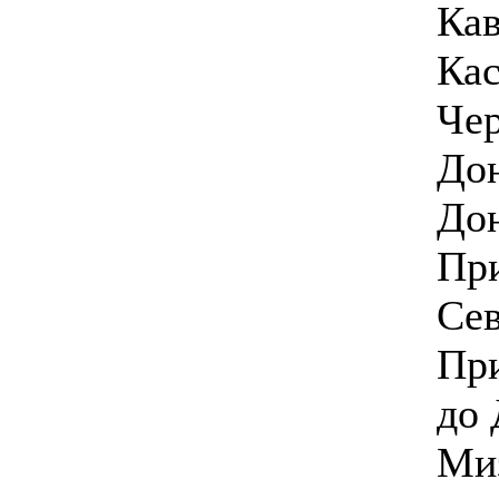
Кав
Кас
Чер
Дон
Дон
При
Се
Пр
до 
Миз