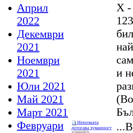
X -
Април
123
2022
бил
Декември
най
2021
сам
Ноември
и н
2021
раз
Юли 2021
(Во
Май 2021
Бъл
Март 2021
Февруари
Непозната
...
дотогава хуманност