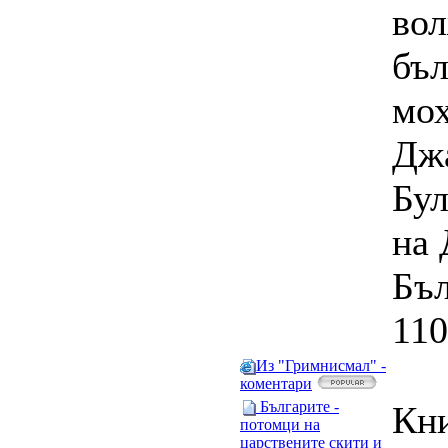
во
бъл
мо
Джа
Бул
на 
Бъл
110
Из "Гримнисмал" -
коментари
Българите -
Кни
потомци на
царствените скити и