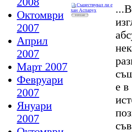
2008
Съществувал ли е
...
хан Аспарух
Октомври
изг
2007
абс
Април
нек
2007
раз
Март 2007
същ
Февруари
е в
2007
ист
Януари
поз
2007
съ
Октомври