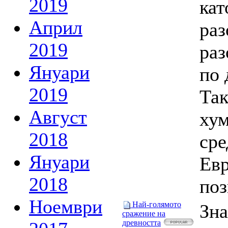
2019
кат
Април
раз
2019
раз
Януари
по 
2019
Так
Август
ху
2018
сре
Януари
Евр
2018
поз
Ноември
Най-голямото
Зна
сражение на
древността