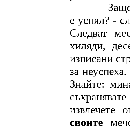
Защо
е успял? - с
Следват ме
хиляди, дес
изписани ст
за неуспеха.
Знайте: мин
съхраняват
извлечете 
своите
мечо