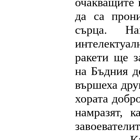
очакващите 
да са прон
сърца. Н
интелектуал
ракети ще з
на Бъдния д
вършеха дру
хората добр
намразят, к
завоеватели