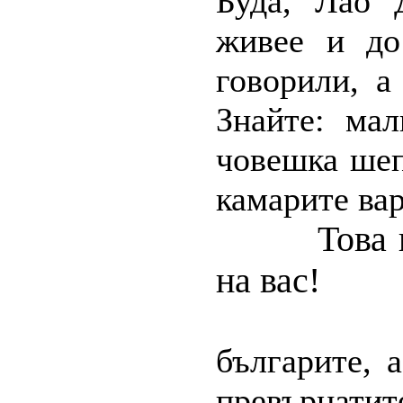
Буда, Лао 
живее и до
говорили, а
Знайте: ма
човешка шеп
камарите вар
Това 
на вас!
българите, 
превърна