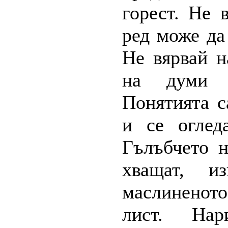
горест. Не 
ред може да
Не вярвай н
на думи с
Понятията с
и се оглед
Гълъбчето н
хващат, и
маслиненот
лист. Н