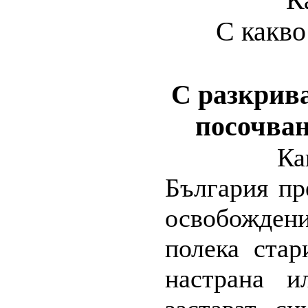
К
С какво
С разкрив
посочван
Ка
България пр
освобожден
полека стар
настрана и