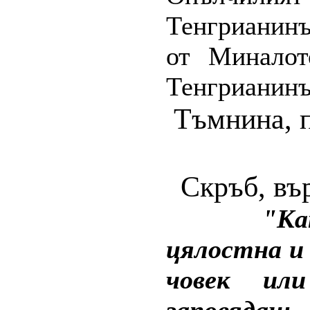
Тенгрианинъ
от Миналот
Тенгрианинъ
Тъмнина, 
Скръб, въ
"Ка
цялостна и 
човек ил