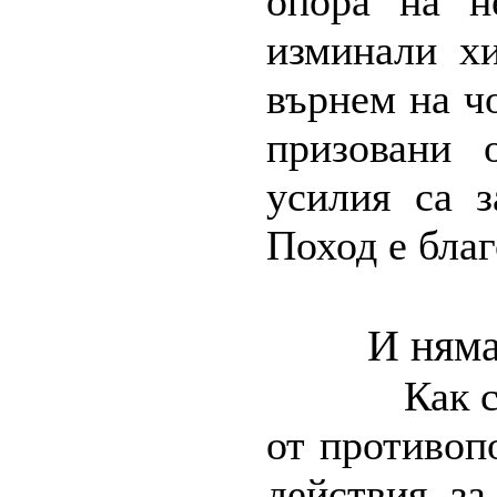
опора на н
изминали х
върнем на ч
призовани 
усилия са з
Поход е благ
И няма
Как 
от противоп
действия з