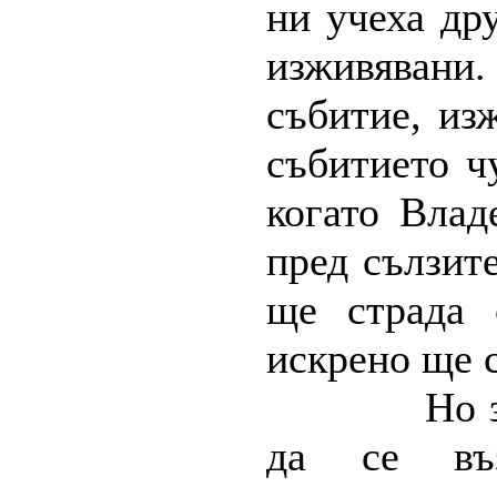
ни учеха дру
изживявани
събитие, из
събитието ч
когато Влад
пред сълзите
ще страда 
искрено ще с
Но 
да се въ