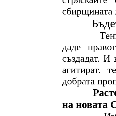
сбирщината 
Бъде
Тен
даде право
създадат. И 
агитират. т
добрата про
Раст
на новата 