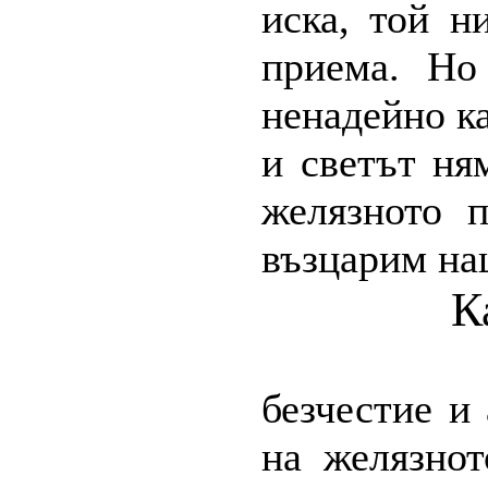
иска, той н
приема. Но
ненадейно к
и светът ня
желязното 
възцарим на
К
безчестие и 
на желязно