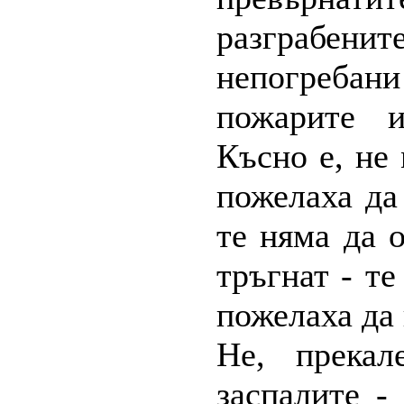
разграбени
непогребан
пожарите и
Късно е, не
пожелаха да
те няма да 
тръгнат - те
пожелаха да 
Не, прекал
заспалите -