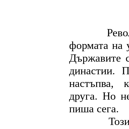
Рево
формата на 
Държавите с
династии. 
нас
т
ъпва, 
друга. Но н
пиша сега.
Този