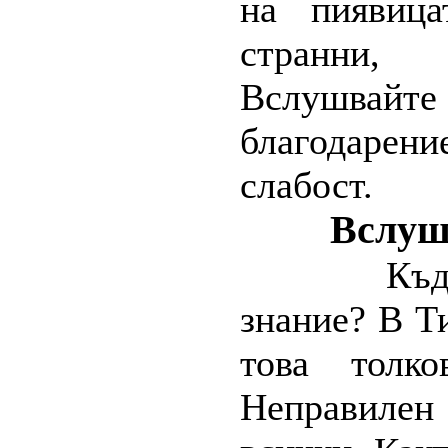
на пиявица
странни, 
Вслушвайте 
благодаре
слабост.
Вслуш
Къд
знание? В Т
това толк
Неправилен