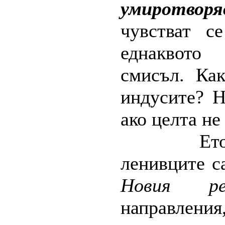
умиротворя
чувстват с
еднаквото
смисъл. Ка
индусите? Н
ако целта не
Ет
ленивците с
Новия ре
направления