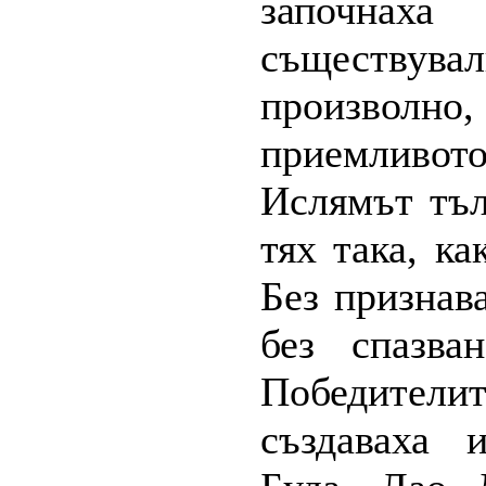
започнаха
съществува
произволно
приемливо
Ислямът тъл
тях така, ка
Без признав
без спазва
Победител
създаваха 