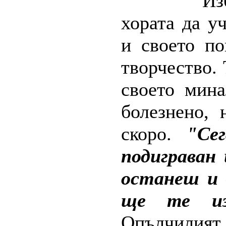
Из
хората да у
и своето п
творчество. 
своето мина
болезнено, 
скоро.
"Се
подиграван 
останеш и 
ще те из
Опълчилия