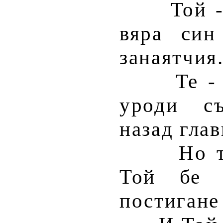
Той 
вяра син
занаятчия
Те -
уроди с
назад глав
Но 
Той бе 
постигане