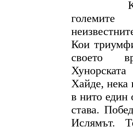
големите
неизвестните
Кои триумфи
своето в
Хунорскат
Хайде, нека 
в нито един 
става. Побе
Ислямът. 