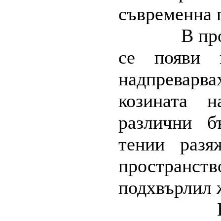
съвременна 
В пр
се появи 
надпреварв
козината н
различни б
тении разя
пространств
подхвърлил 