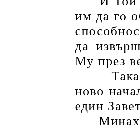
И Той
им да го о
способнос
да извърш
Му през в
Така
ново нача
един Завет
Минах