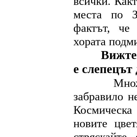
всички. Как
места по З
фактът, че
хората подми
Вижте
е слепецът 
Множ
забравило н
Космическа 
новите цве
стряскайте