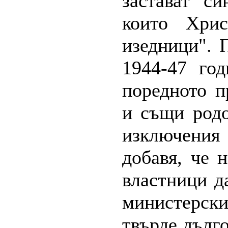
застават с
които Хрис
изедници". 
1944-47 го
поредното п
и същи родо
изключени
добавя, че 
властници д
министерск
твърде дълго