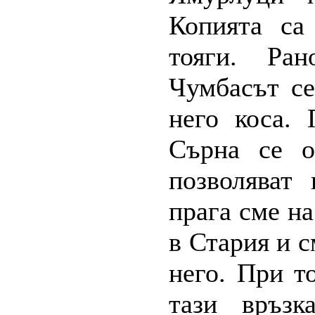
Копията са
тояги. Ра
Чумбасът се
него коса.
Сърна се о
позволяват
прага сме н
в Стария и с
него. При т
тази връзк