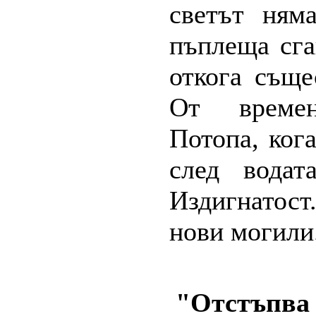
светът ням
пъплеща сга
откога съще
От времен
Потопа, ког
след водат
Издигнатост
нови могили
"Отстъпва 