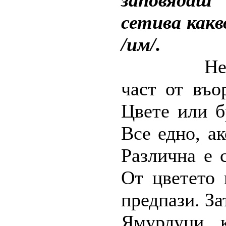
заповядаш
сетива какв
/им/.
Не
част от въо
Цвете или б
Все едно, ак
Различна е 
От цветето
предпази. За
Ямурлуци к