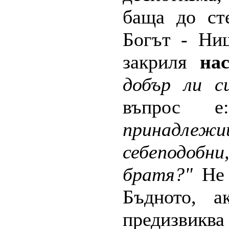
баща до ст
Богът - Ни
закриля
на
добър ли с
въпрос
принадл
себеподобни
братя?"
Не 
Бъдното, а
предизвиква