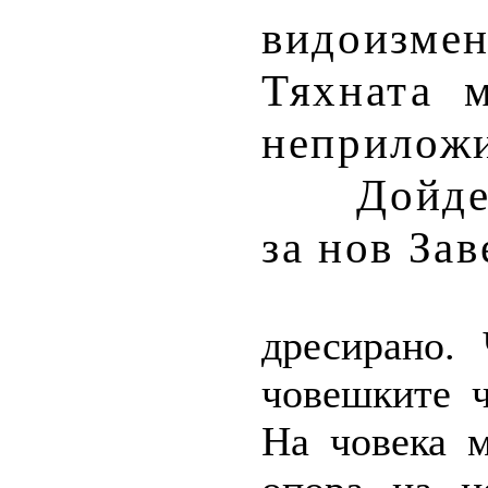
видоизм
Тяхната м
неприложи
Дойде
за нов Зав
дресирано.
човешките ч
На човека м