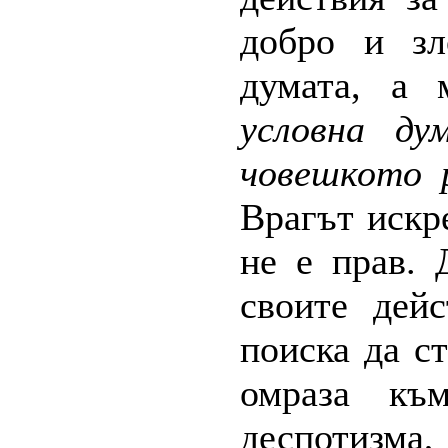
добро и зл
думата, а 
условна ду
човешкото р
Врагът искр
не е прав.
своите дей
поиска да с
омраза къ
деспотизма, 