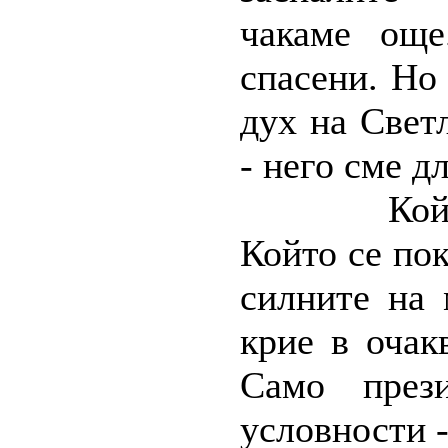
чакаме още
спасени. Но
дух на Свет
- него сме д
Кой
Който се пок
силните на 
крие в очак
Само през
условности -