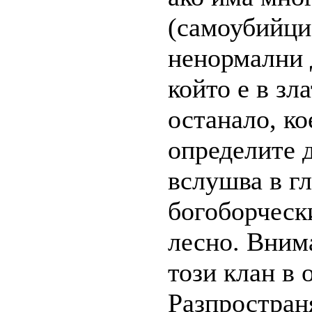
(самоубийци
ненормални 
който е в зл
останало, ко
определите д
вслушва в гл
богоборческ
лесно. Вним
този клан в
Разпространя