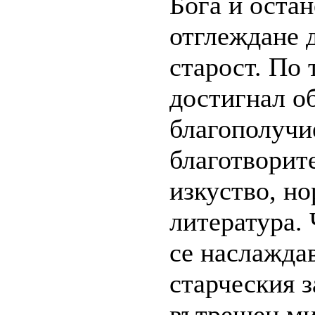
Бога и остан
отглеждане д
старост. По 
достигнал о
благополучи
благотворит
изкуство, н
литература. 
се наслаждав
старческия з
вътрешен ми