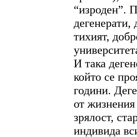
“изроден”. 
дегенерати, 
тихият, добр
университета
И така деген
който се про
години. Дег
от жизнения 
зрялост, ста
индивида вс