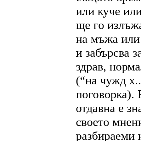
или куче или
ще го излъжа
на мъжа или 
и забърсва 
здрав, норма
(“на чужд х..
поговорка). 
отдавна е зн
своето мнени
разбираеми н