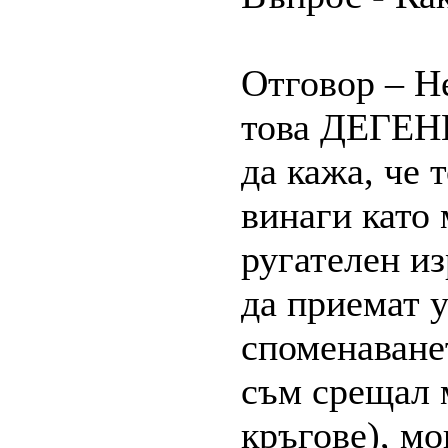
Отговор – Не
това ДЕГЕН
да кажа, че 
винаги като 
ругателен из
да приемат 
споменаванет
съм срещал 
кръгове), мо