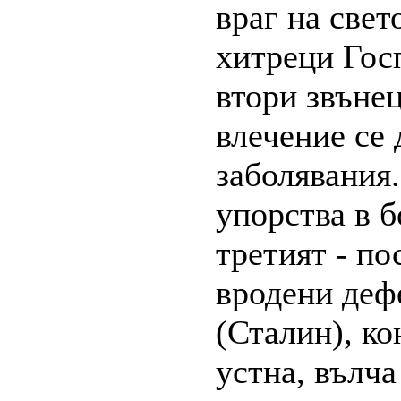
враг на свет
хитреци Гос
втори звъне
влечение се 
заболявания.
упорства в б
третият - по
вродени дефе
(Сталин), ко
устна, вълча