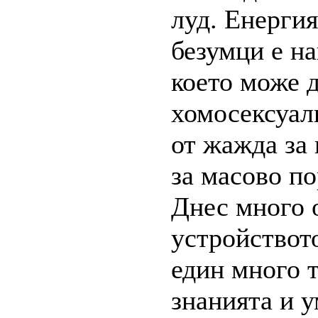
луд. Енергия
безумци е на
което може 
хомосексуал
от жажда за 
за масово по
Днес много о
устройството
един много 
знанията и 