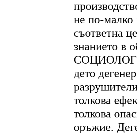
производство
не по-малко 
съответна це
знанието в
СОЦИОЛОГИ
дето дегенер
разрушители
толкова ефе
толкова опас
оръжие. Дег