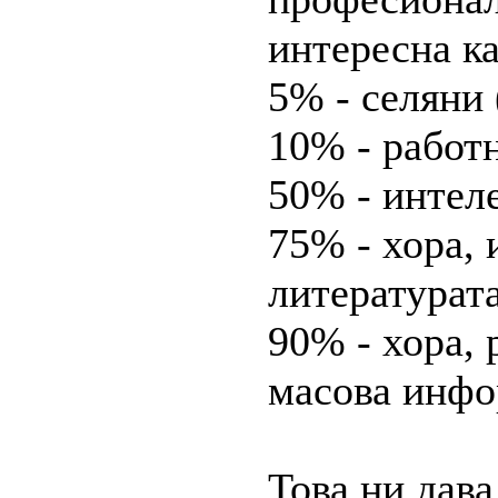
интересна к
5% - селяни
10% - работ
50% - интел
75% - хора, 
литературата
90% - хора, 
масова инф
Това ни дава