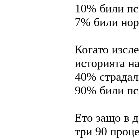
10% били пс
7% били но
Когато изсле
историята на
40% страдал
90% били пс
Ето защо в 
три 90 проц