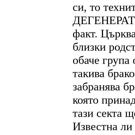
си, то техни
ДЕГЕНЕРАТИ.
факт. Църкв
близки родс
обаче група
такива брако
забранява бр
която принад
тази секта щ
Известна ли 