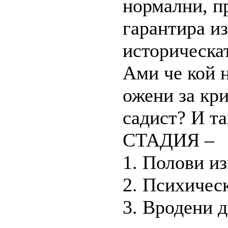
нормални, п
гарантира из
историческат
Ами че кой 
ожени за кри
садист? И та
СТАДИЯ –
1. Полови и
2. Психичес
3. Вродени 