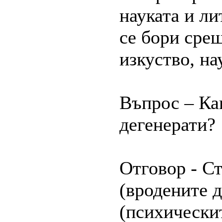
науката и ли
се бори сре
изкуство, на
Въпрос – Ка
дегенерати?
Отговор - Ст
(вродените д
(психическит