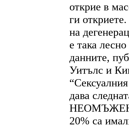
открие в мас
ги откриете.
на дегенера
е така лесно
данните, пу
Уитълс и Кин
“Сексуалния
дава следнат
НЕОМЪЖЕ
20% са имал