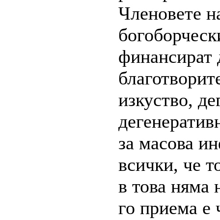
Членовете н
богоборческ
финансират 
благотворит
изкуство, де
дегенеративн
за масова и
всички, че т
в това няма 
го приема е 