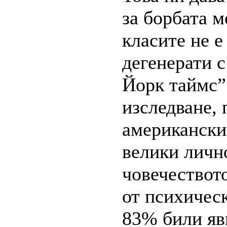
за борбата 
класите не е
дегенерати 
Йорк таймс”
изследване, 
американски
велики личн
човечеството
от психичес
83% били яв