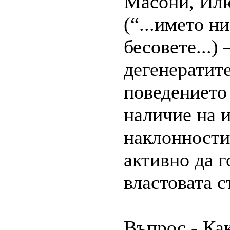
Масони, Илю
(“...името н
бесовете...) 
дегенератит
поведението
наличие на 
наклонности 
активно да г
властовата с
Въпрос - Ка