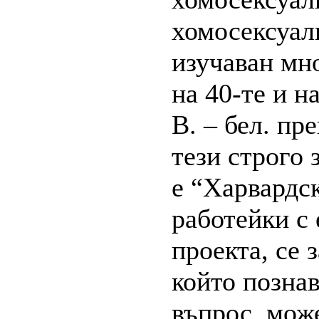
хомосексуал
изучаван мн
на 40-те и н
В. – бел. пр
тези строго 
е “Харвардс
работейки с 
проекта, се 
който познав
въпрос, мож