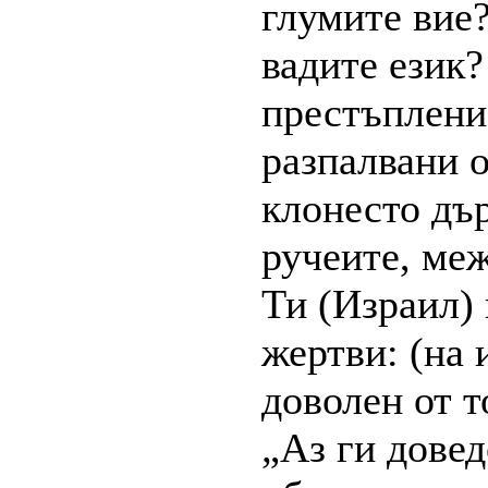
глумите вие?
вадите език?
престъпление
разпалвани о
клонесто дър
ручеите, меж
Ти (Израил)
жертви: (на 
доволен от то
„Аз ги довед