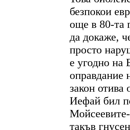
безпокои ев
още в 80-та 
да докаже, 
просто наруш
е угодно на 
оправдание 
закон отива 
Иефай бил п
Мойсеевите-
такъв гнусен