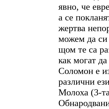
явно, че евр
а се покланя
жертва непор
можем да си 
щом те са р
как могат да
Соломон е и
различни ези
Молоха (3-та
Обнародвани