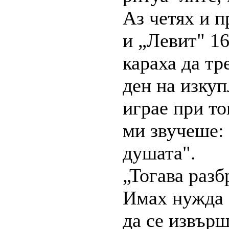
Аз четях и 
и „Левит" 16
караха да тр
ден на изкуп
играе при то
ми звучеше: 
душата".
„Тогава разб
Имах нужда 
да се извърш