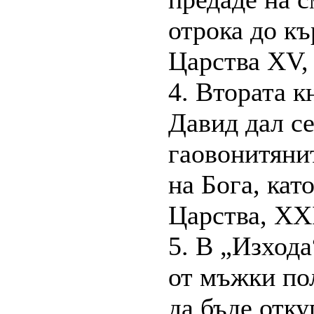
отрока до къ
Царства XV, 
4. Втората к
Давид дал се
гаовонитяни
на Бога, кат
Царства, XXI
5. В „Изхода
от мъжки по
да бъде откуп