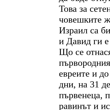
Това за сете
човешките ж
Израил са б
и Давид ги е
Що се отнася
първородния
евреите и до
дни, на 31 д
първенеца, 
равинът и ис