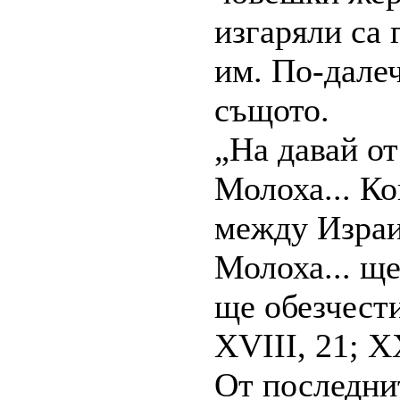
изгаряли са 
им. По-дале
същото.
„На давай от
Молоха... К
между Израил
Молоха... щ
ще обезчест
XVIII, 21; XX
От последни