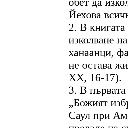
обет да изко
Йехова всичк
2. В книгата
изколване на
ханаанци, фа
не остава жи
XX, 16-17).
3. В първата
„Божият изб
Саул при Ам
предаде на с