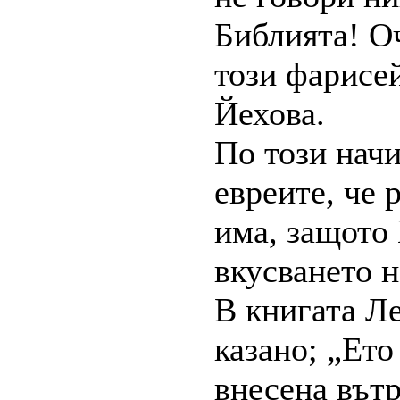
Библията! Оч
този фарисей
Йехова.
По този начи
евреите, че 
има, защото
вкусването н
В книгата Ле
казано; „Ето
внесена вътр