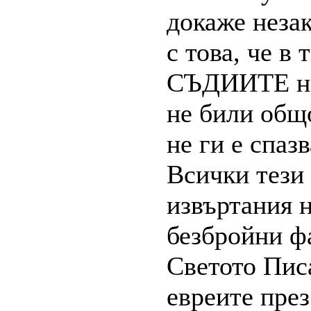
докаже неза
с това, че в
СЪДИИТЕ на
не били общ
не ги е спазв
Всички тези
извъртания н
безбройни ф
Светото Писа
евреите през