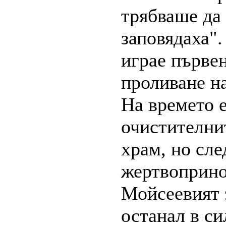
трябваше да 
заповядаха".
играе първе
проливане н
На времето 
очистителни
храм, но сле
жертвоприно
Мойсеевият 
останал в си