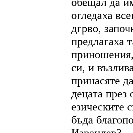
обещал да им 
огледаха все
дгрво, започ
предлагаха т
приношения,
си, и възлив
принасяте да
децата през 
езическите с
бъда благоп
Израилев?...