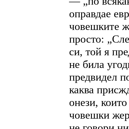
— „по всякак
оправдае евр
човешките ж
просто: „Сл
си, той я пр
не била угод
предвидел по
каква присжд
онези, които
човешки же
не говори ни