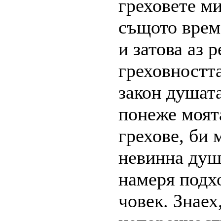
греховете м
същото врем
и затова аз 
греховностт
закон душата
понеже моят
грехове, би 
невинна душ
намеря подх
човек. Знаех