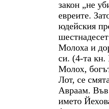
закон „не уб
евреите. Зат
юдейския пр
шестнадесет 
Молоха и до
си. (4-та кн.
Молох, богъ
Лот, се смят
Авраам. Във 
името Йехов