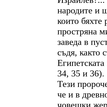
народите и щ
които бяхте 
простряна м
заведа в пус
съдя, както 
Египетската п
34, 35 и 36).
Тези пророче
че и в древн
човешки жерт