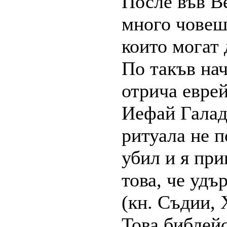
После във В
много човеш
които могат 
По такъв на
отрича еврей
Иефай Галад
ритуала не 
убил и я при
това, че уд
(кн. Съдии, X
Това библейс