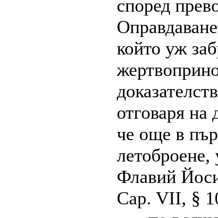
според превод
Оправдаванет
който уж за
жертвоприно
доказателств
отговаря на 
че още в пъ
летоброене,
Флавий Йосиф
Cap. VII, § 1