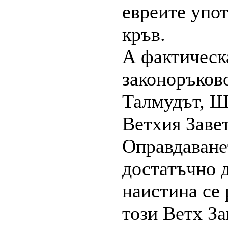
евреите упот
кръв.
А фактическа
законоръково
Талмудът, Ш
Ветхия Заве
Оправдаванет
достатъчно д
наистина се 
този Ветх За