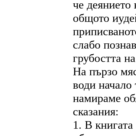
че деянието 
общото иудей
приписванот
слабо позна
грубостта на
На пързо мяс
води начало 
намираме об
сказания:
1. В книгата