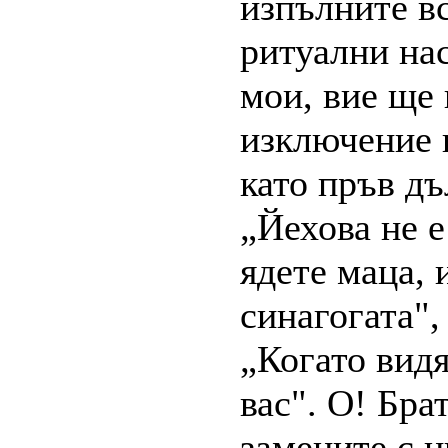
изпълните в
ритуални нас
мои, вие ще 
изключение н
като пръв дъ
„Йехова не е
ядете маца, 
синагогата",
„Когато вид
вас". О! Бра
замените с н