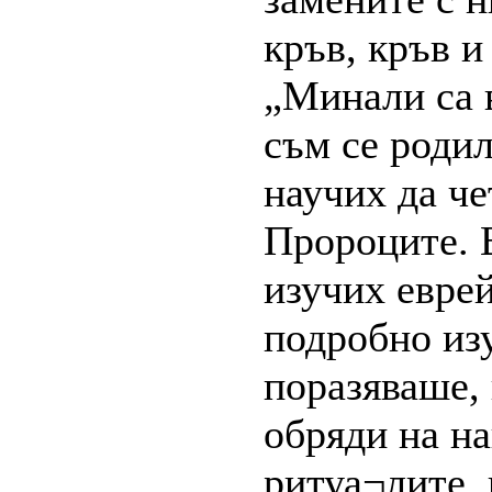
кръв, кръв и
„Минали са в
съм се родил
научих да че
Пророците. 
изучих еврей
подробно изу
поразяваше, 
обряди на на
ритуа¬лите, 