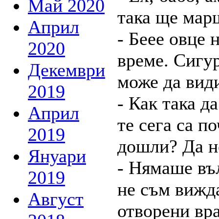
Май 2020
така ще мар
Април
- Беее овце 
2020
време. Сигур
Декември
може да вид
2019
- Как така д
Април
те сега са п
2019
дошли? Да не
Януари
- Нямаше въл
2019
не съм вижд
Август
отворени вра