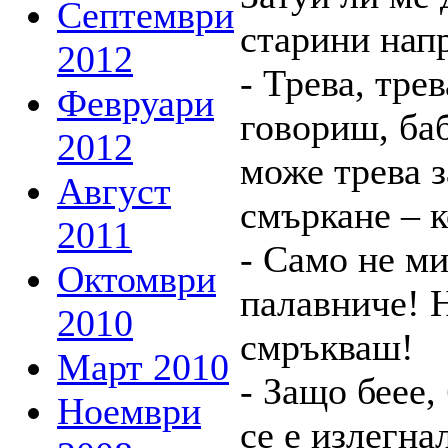
Септември
старини напр
2012
- Трева, тре
Февруари
говориш, ба
2012
може трева з
Август
смъркане – 
2011
- Само не ми
Октомври
палавниче! Н
2010
смръкваш!
Март 2010
- Защо беее,
Ноември
се е излегна