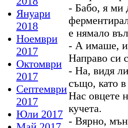
2018
- Бабо, я ми
Януари
ферментирала
2018
е нямало въл
Ноември
- А имаше, и
2017
Направо си с
Октомври
- На, видя ли
2017
също, като в
Септември
Нас овцете н
2017
кучета.
Юли 2017
- Вярно, мън
Май 2017