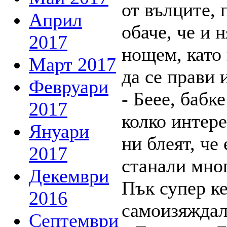
от вълците, 
Април
обаче, че и 
2017
нощем, като 
Март 2017
да се прави 
Февруари
- Беее, бабке
2017
колко интер
Януари
ни блеят, че 
2017
станали мног
Декември
Пък супер ке
2016
самоизяждал
Септември