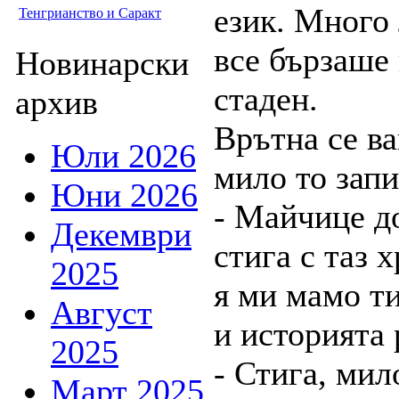
език. Много
Тенгрианство и Саракт
все бързаше 
Новинарски
стаден.
архив
Врътна се ва
Юли 2026
мило то запи
Юни 2026
- Майчице д
Декември
стига с таз 
2025
я ми мамо т
Август
и историята 
2025
- Стига, мил
Март 2025