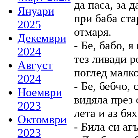
да паса, за 
Януари
при баба ста
2025
отмаря.
Декември
- Бе, бабо, 
2024
тез ливади 
Август
поглед малко
2024
- Бе, бебчо,
Ноември
видяла през 
2023
лета и аз бя
Октомври
- Била си аг
2023