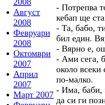
2008
- Потрепва т
Август
кебап ще ста
2008
- Та, бабо, т
Февруари
бил един. Вя
2008
- Вярно е, о
Октомври
- Ами сега, 
2007
около всеки 
Април
по-малко.
2007
- Има, баби,
Март 2007
да си ги поз
Февруари