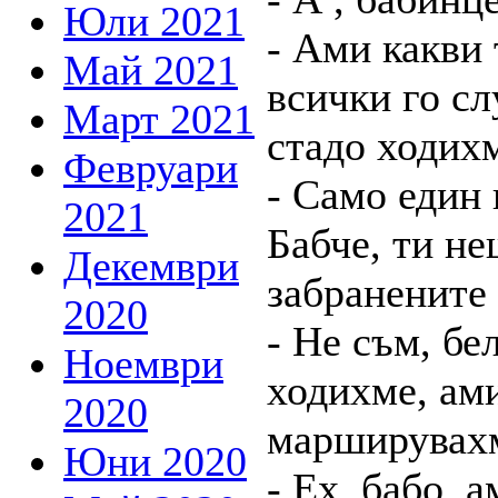
Юли 2021
- Ами какви
Май 2021
всички го с
Март 2021
стадо ходихм
Февруари
- Само един 
2021
Бабче, ти не
Декември
забранените
2020
- Не съм, бе
Ноември
ходихме, ам
2020
марширувахм
Юни 2020
- Ех, бабо, 