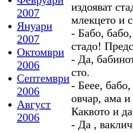
издояват ста
2007
млекцето и с
Януари
- Бабо, бабо
2007
стадо! Пред
Октомври
- Да, бабино
2006
сто.
Септември
- Беее, бабо
2006
овчар, ама и
Август
Каквото и да
2006
- Да , вакли