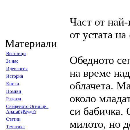
Част от най-
от устата на 
Материали
Вестници
Обедното се
За нас
Идеология
на време на
История
облачета. М
Книги
Позиви
около младат
Разкази
Свещеното Огнище -
си бабичка.
Аратаб§Раудеб
Статии
милото, но д
Тематика