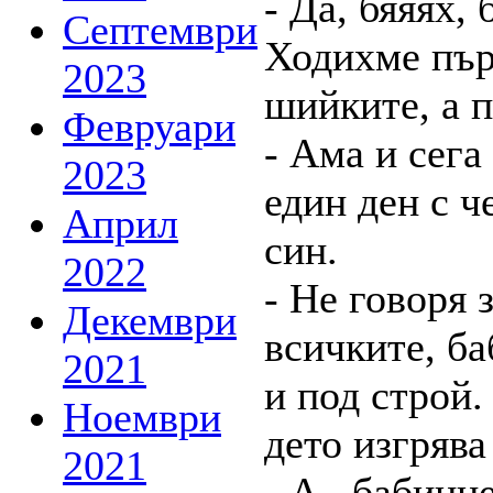
- Да, бяяях,
Септември
Ходихме пър
2023
шийките, а п
Февруари
- Ама и сега
2023
един ден с ч
Април
син.
2022
- Не говоря 
Декември
всичките, ба
2021
и под строй.
Ноември
дето изгрява
2021
- А , бабинц