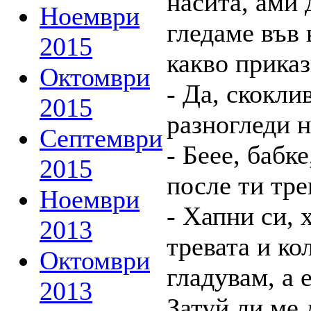
насита, ами 
Ноември
гледаме във 
2015
какво прика
Октомври
- Да, скокли
2015
разногледи н
Септември
- Беее, бабк
2015
после ти тре
Ноември
- Хапни си, 
2013
тревата и ко
Октомври
гладувам, а 
2013
Затуй ли ме 