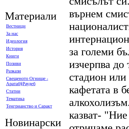
Материали
Вестници
За нас
Идеология
История
Книги
Позиви
Разкази
Свещеното Огнище -
Аратаб§Раудеб
Статии
Тематика
Тенгрианство и Саракт
Новинарски