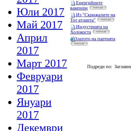
Енергийните
Юли 2017
вампири
Из "Скрижалите на
Тот атланта"
Май 2017
Индустрията на
Холокоста
Април
Златото на партията
2017
Март 2017
Подреди по: Заглавие
Февруари
2017
Януари
2017
Декември