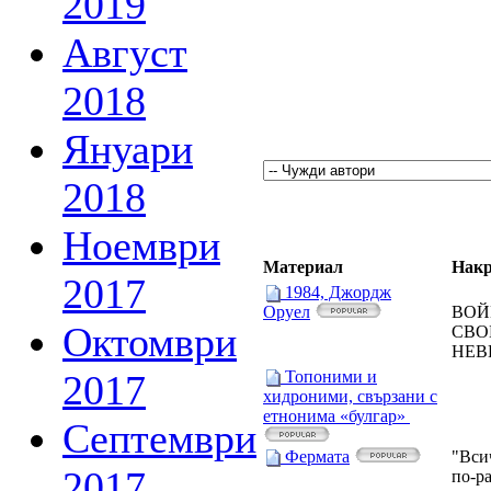
2019
Август
2018
Януари
2018
Ноември
Материал
Накр
2017
1984, Джордж
ВОЙ
Оруел
Октомври
СВО
НЕВ
2017
Топоними и
хидроними, свързани с
етнонимa «булгар»
Септември
Фермата
"Вси
2017
по-ра