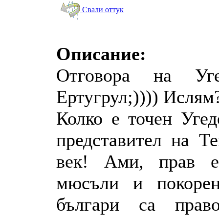
Свали оттук
Описание:
Отговора на Уг
Ертугрул;)))) Ислям?
Колко е точен Угед
представител на Т
век! Ами, прав е
мюсъли и покорен
българи са прав