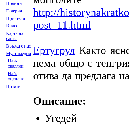
Новини
http://historynakrat
Галерия
Приятели
post_11.html
Видео
Карта на
сайта
Връзка с нас
Ертугрул
Както ясно
Мултимедия
нема общо с тенгри
Най-
сваляни
отива да предлага н
Най-
оценени
Цитати
Описание:
Угедей