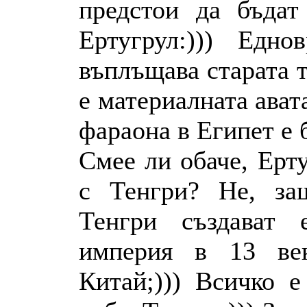
предстои да бъдат
Ертугрул:))) Едно
въплъщава старата т
е материалната ават
фараона в Египет е б
Смее ли обаче, Ерт
с Тенгри? Не, за
Тенгри създават
империя в 13 век
Китай;))) Всичко 