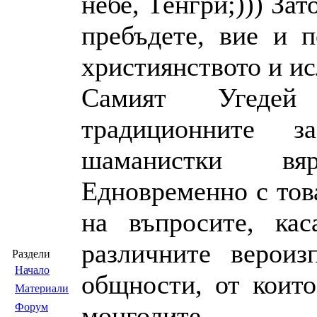
небе, Тенгри;))) Зат
пребъдете, вие и п
християнството и и
Самият Угеде
традиционните з
шаманистки вя
Едновременно с тов
на въпросите, ка
различните вероиз
Раздели
Началo
общности, от които
Материали
Форум
монголи