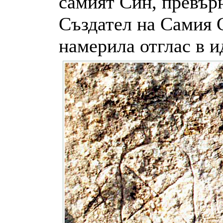
самият Син, превърн
Създател на Самия С
намерила отглас в ид