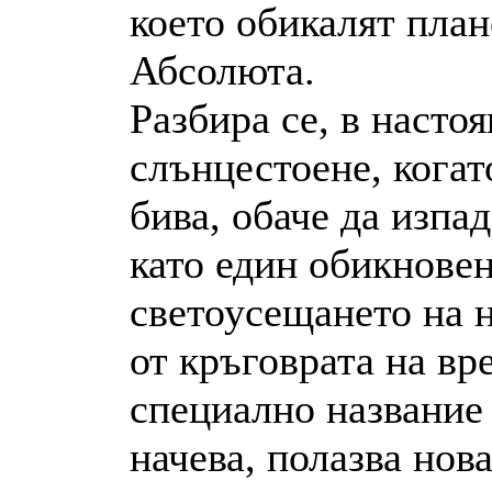
което обикалят план
Абсолюта.
Разбира се, в насто
слънцестоене, когат
бива, обаче да изпа
като един обикновен
светоусещането на н
от кръговрата на вр
специално название 
начева, полазва нов