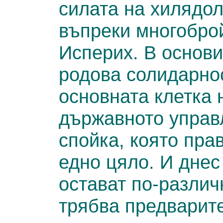
силата на хилядол
въпреки многобро
Исперих. В основи
родова солидарнос
основната клетка 
държавното управ
спойка, която пра
едно цяло. И днес
остават по-различн
трябва предварите