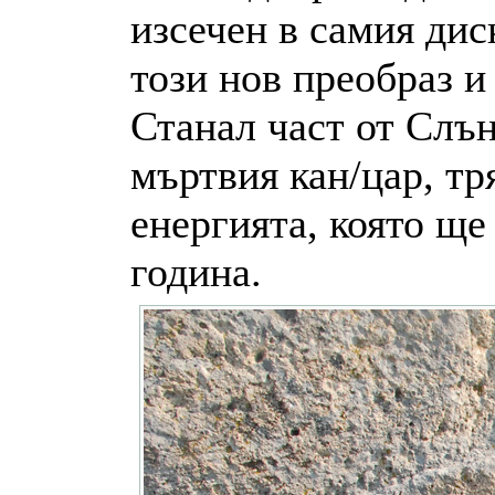
изсечен в самия дис
този нов преобраз и
Станал част от Слън
мъртвия кан/цар, тр
енергията, която ще
година.