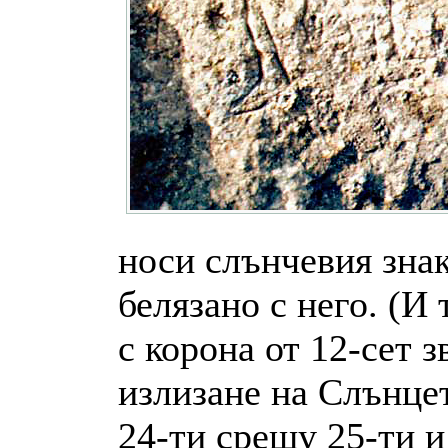
носи слънчевия знак
белязано с него. (И
с корона от 12-сет з
излизане на Слънцет
24-ти срещу 25-ти и 