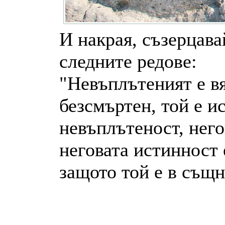
И накрая, съзерцава
следните редове:
"Невъплътеният е в
безсмъртен, той е и
невъплътеност, него
неговата истинност 
защото той е в същн