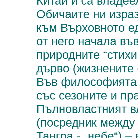
Китай и са владее
Обичаите ни израз
към Върховното е
от него начала въ
природните “стихи
дърво (жизнените 
Във философията 
със сезоните и пр
Пълновластният в
(посредник между 
Тангра - „небе“) –