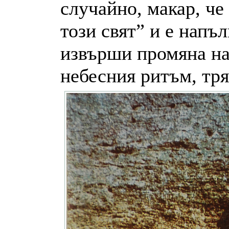
случайно, макар, че 
този свят” и е напъл
извърши промяна на
небесния ритъм, тря