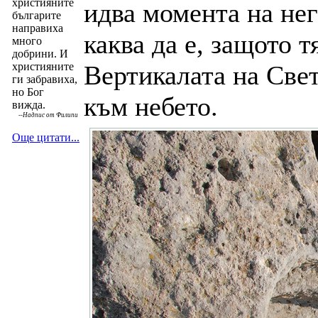
християните
идва момента на нег
българите
направиха
каква да е, защото т
много
добрини. И
християните
Вертикалата на Свет
ги забравиха,
но Бог
към небето.
вижда.
--
Надпис от Филипи
Още цитати...