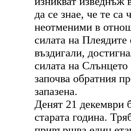
изникват изведнъж в
да се знае, че те са
неотменими в отнош
силата на Плеядите е
въздигали, достигна
силата на Слънцето 
започва обратния п
запазена.
Денят 21 декември 
старата година. Тря
привършва един етап