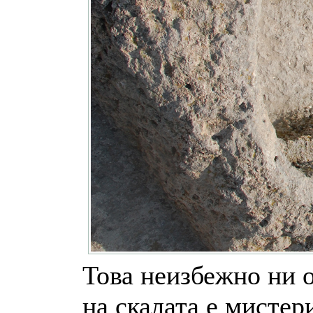
Това неизбежно ни о
на скалата е мистери