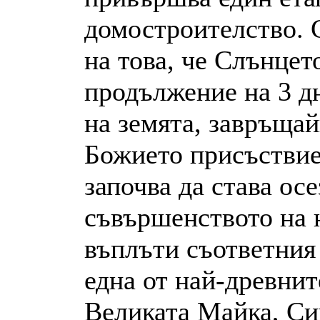
домостроителство. С
на това, че Слънцет
продължение на 3 д
на земята, завръщай
Божието присъствие
започва да става ос
съвършенството на н
въплъти съответния 
една от най-древнит
Великата Майка, Син