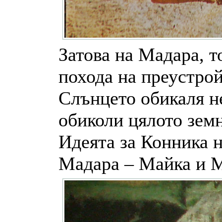
Затова на Мадара, т
похода на преустрой
Слънцето обикаля не
обиколи цялото земн
Идеята за Конника н
Мадара – Майка и М