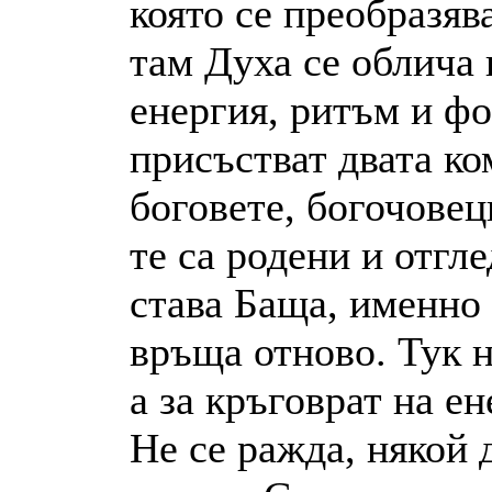
която се преобразяв
там Духа се облича 
енергия, ритъм и ф
присъстват двата ко
боговете, богочовец
те са родени и отгл
става Баща, именно 
връща отново. Тук н
а за кръговрат на е
Не се ражда, някой 