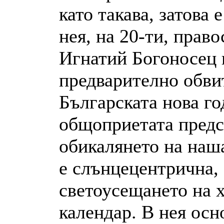
като такава, затова 
нея, на 20-ти, право
Игнатий Богоносец и
предварително обвит
Българската нова го
общоприетата предст
обикалянето на наша
е слънцецентрична, 
светоусещането на х
календар. В нея осн