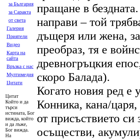
за България
пращане в бездната.
за Саракта
направи – той трябва
от света
Галерия
дъщеря или жена, за 
Приятели
Видео
преобраз, тя е войн
Карта на
сайта
древногръцкия епос,
Връзка с нас
скоро Балада).
Мултимедия
Цитати
Когато новия ред е 
Цитат
Конника, кана/царя,
Който и да
търси
истината, Бог
от присъствието си 
вижда, който
и да лъже,
осъществи, акумулир
Бог вижда.
На