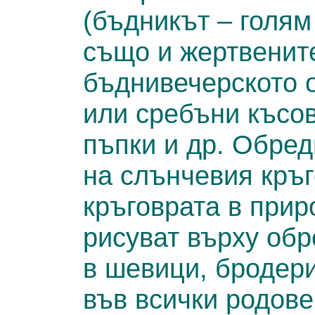
(бъдникът – голям 
също и жертвените
бъднивечерското 
или сребъни късов
пъпки и др. Обред
на слънчевия кръг
кръговрата в прир
рисуват върху обр
в шевици, бродери
във всички родове