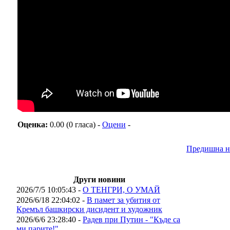
Оценка:
0.00 (0 гласа) -
Оцени
-
Предишна н
Други новини
2026/7/5 10:05:43 -
О ТЕНГРИ, О УМАЙ
2026/6/18 22:04:02 -
В памет за убития от
Кремъл башкирски дисидент и художник
2026/6/6 23:28:40 -
Радев при Путин - "Къде са
ми парите!"