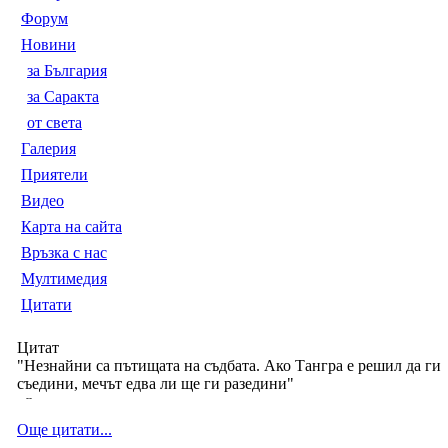
Форум
Новини
за България
за Саракта
от света
Галерия
Приятели
Видео
Карта на сайта
Връзка с нас
Мултимедия
Цитати
Цитат
"Незнайни са пътищата на съдбата. Ако Тангра е решил да ги
съедини, мечът едва ли ще ги разедини"
--
Още цитати...