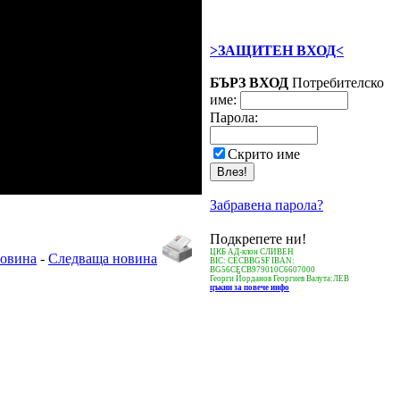
>ЗАЩИТЕН ВХОД<
БЪРЗ ВХОД
Потребителско
име:
Парола:
Скрито име
Забравена парола?
Подкрепете ни!
ЦКБ АД-клон СЛИВЕН
овина
-
Следваща новина
BIC: CECBBGSF IBAN:
BG56CECB979010C6607000
Георги Йорданов Георгиев Валута:ЛЕВ
цъкни за повече инфо