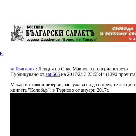
Е
за България
: Лекция на Спас Мавров за тенгрианството
Публикувано от
anti666
на 2017/2/13 23:55:44
(
1390 прочита
Макар и с някои резерви, заслужава си да изгледате лекция
книгата "Колобър") в Търново от януари 2017г.