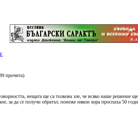
Е
89 прочита
)
оворността, нещата ще са толкова зле, че всяко наше решение ще
ане, за да се получи обратът, понеже някои хора проспаха 50 годи