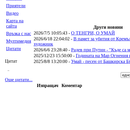
Приятели
Видео
Карта на
сайта
Други новини
2026/7/5 10:05:43 -
О ТЕНГРИ, О УМАЙ
Връзка с нас
2026/6/18 22:04:02 -
В памет за убития от Кремъ
Мултимедия
художник
Цитати
2026/6/6 23:28:40 -
Радев при Путин - "Къде са 
2025/12/23 15:50:00 -
Годината на Мар Огнения к
Цитат
2025/8/8 13:20:00 -
Умай - песен от Башкирска Б
--
Още цитати...
Изпращач
Коментар