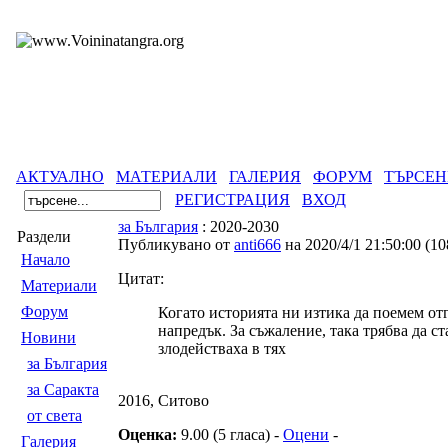
АКТУАЛНО
МАТЕРИАЛИ
ГАЛЕРИЯ
ФОРУМ
ТЪРСЕН
РЕГИСТРАЦИЯ
ВХОД
за България
: 2020-2030
Раздели
Публикувано от
anti666
на 2020/4/1 21:50:00
(
10
Началo
Цитат:
Материали
Форум
Когато историята ни изтика да поемем отг
напредък. За съжаление, така трябва да ст
Новини
злодействаха в тях
за България
за Саракта
2016, Ситово
от света
Оценка:
9.00 (5 гласа) -
Оцени
-
Галерия