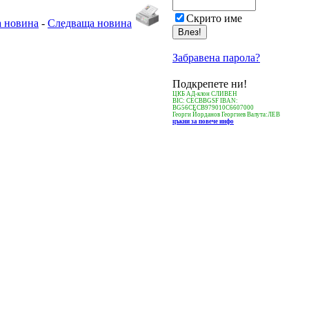
Скрито име
 новина
-
Следваща новина
Забравена парола?
Подкрепете ни!
ЦКБ АД-клон СЛИВЕН
BIC: CECBBGSF IBAN:
BG56CECB979010C6607000
Георги Йорданов Георгиев Валута:ЛЕВ
цъкни за повече инфо