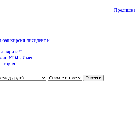
Предишна
л башкирски дисидент и
ми парите!"
он, 6794 - Имен
ългария