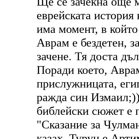
Ще се зачекна още м
еврейската история 
има момент, в койт
Аврам е бездетен, з
зачене. Тя доста дъл
Поради което, Авра
прислужницата, егип
ражда син Измаил;))
библейски сюжет е 
"Сказание за Чулман
казах, Турун е Арти