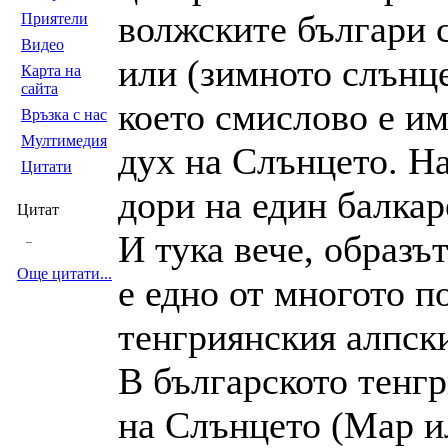
волжските българи 
Приятели
Видео
или (зимното слънце
Карта на
сайта
което смислово е и
Връзка с нас
Мултимедия
дух на Слънцето. На
Цитати
дори на един балкар
Цитат
И тука вече, образът
--
Още цитати...
е едно от многото п
тенгриянския алпски
В българското тенгр
на Слънцето (Мар ил