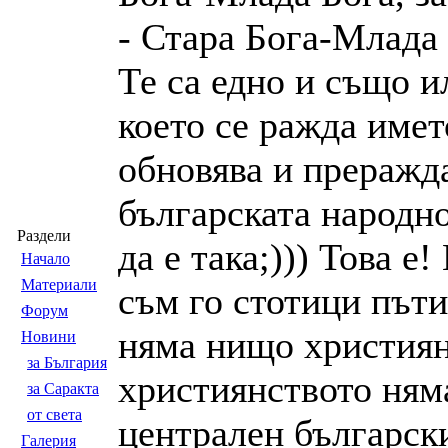
- Стара Бога-Млада 
Те са едно и също и
което се ражда имет
обновява и преражда
българската народно
Раздели
да е така;))) Това е
Началo
Материали
съм го стотици пъти
Форум
няма нищо христия
Новини
за България
християнството няма
за Саракта
от света
централен български
Галерия