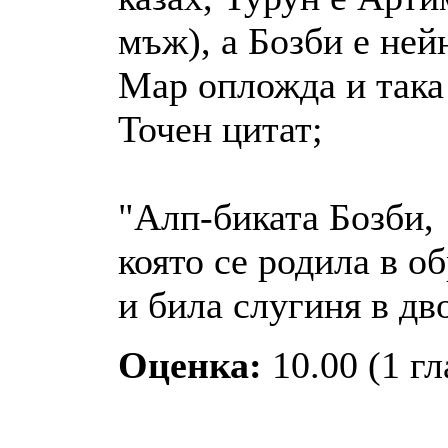
мъж), а Бозби е ней
Мар опложда и така 
Точен цитат;
"Алп-биката Бозби,
която се родила в о
и била слугиня в дв
Оценка:
10.00 (1 гл