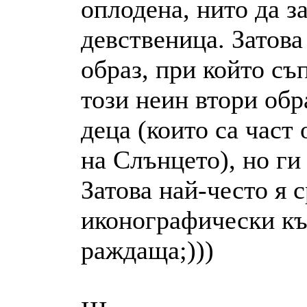
оплодена, нито да за
девственица. Затова
образ, при който съ
този неин втори обр
деца (които са част
на Слънцето), но ги
Затова най-често я 
иконографически къ
раждаща;)))