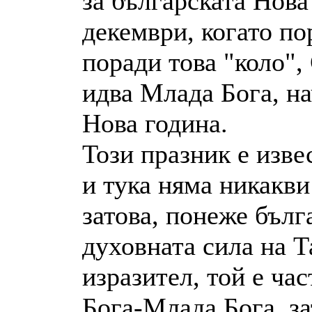
за българската Нова
декември, когато по
поради това "коло",
идва Млада Бога, на
Нова година.
Този празник е изве
и тука няма никакви
затова, понеже бълг
духовната сила на Т
изразител, той е час
Бога-Млада Бога, з