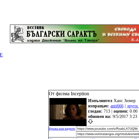
Е
От филма Inception
Изпълнител
Ханс Зимер
изпращач:
anti666
|
други
гледан:
713 |
оценен:
0.00
oбновен на:
9/5/2017 3:23
Връзка към видеото