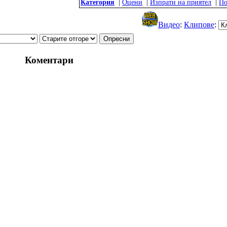
Категория
|
Оцени
|
Изпрати на приятел
|
По
Видео
:
Клипове
:
Коментари