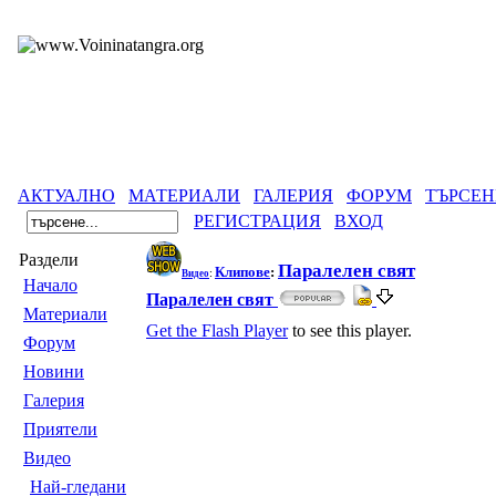
АКТУАЛНО
МАТЕРИАЛИ
ГАЛЕРИЯ
ФОРУМ
ТЪРСЕН
РЕГИСТРАЦИЯ
ВХОД
Раздели
Паралелен свят
Клипове
:
Видео
:
Началo
Паралелен свят
Материали
Get the Flash Player
to see this player.
Форум
Новини
Галерия
Приятели
Видео
Най-гледани