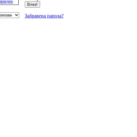
вреден
Забравена парола?