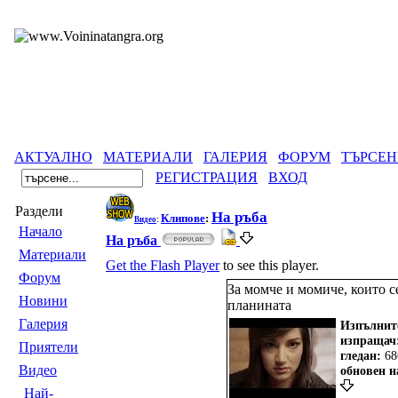
АКТУАЛНО
МАТЕРИАЛИ
ГАЛЕРИЯ
ФОРУМ
ТЪРСЕН
РЕГИСТРАЦИЯ
ВХОД
Раздели
На ръба
Клипове
:
Видео
:
Началo
На ръба
Материали
Get the Flash Player
to see this player.
Форум
За момче и момиче, които с
Новини
планината
Галерия
Изпълнит
изпращач
Приятели
гледан:
68
Видео
oбновен н
Най-