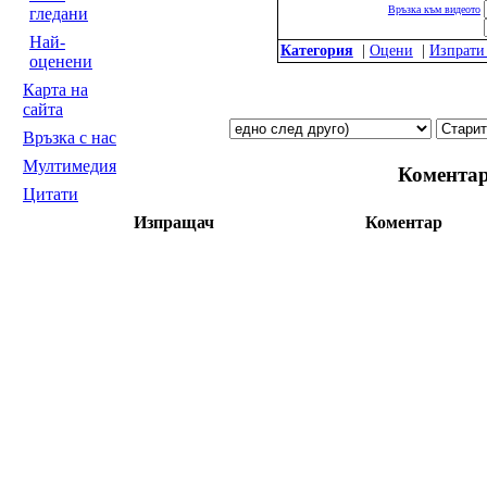
Връзка към видеото
гледани
Най-
Категория
|
Оцени
|
Изпрати
оценени
Карта на
сайта
Връзка с нас
Мултимедия
Комента
Цитати
Изпращач
Коментар