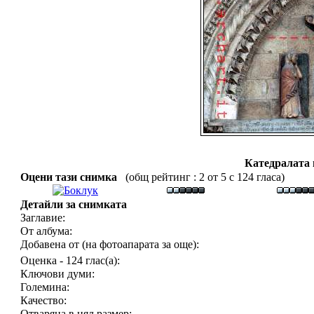
Катедралата
Оцени тази снимка
(общ рейтинг : 2 от 5 с 124 гласа)
Детайли за снимката
Заглавие:
От албума:
Добавена от (на фотоапарата за още):
Оценка - 124 глас(а):
Ключови думи:
Големина:
Качество:
Отваряна в цял размер: