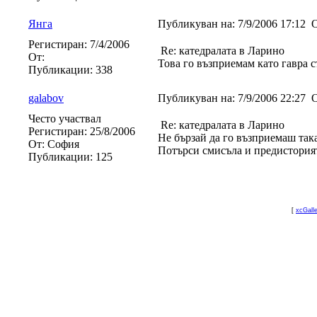
Янга
Публикуван на:
7/9/2006 17:12
О
Регистиран:
7/4/2006
Re: катедралата в Ларино
От:
Това го възприемам като гавра съ
Публикации:
338
galabov
Публикуван на:
7/9/2006 22:27
О
Често участвал
Re: катедралата в Ларино
Регистиран:
25/8/2006
Не бързай да го възприемаш так
От:
София
Потърси смисъла и предисторият
Публикации:
125
[
xcGall