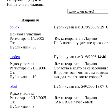
Изпратена по ел.поща:
Изпращач
po3ok
Публикуван на:
31/8/2006 9:29
О
Понякога участвал
Регистиран:
1/9/2005
Re: катедралата в Ларино
От:
На Алцека внуците ще да са я с
Публикации:
65
teoden
Публикуван на:
31/8/2006 14:40
Рядко участвал
Re: катедралата в Ларино
Регистиран:
21/6/2006
Областта в която са се заселили
От:
Впрочем този мотив съм го вижд
Публикации:
10
виждал това за което говоря?
izbul
Публикуван на:
5/9/2006 18:07
О
Рядко участвал
Регистиран:
8/12/2005
Re: катедралата в Ларино
От:
TANGRA e navsqkade!!!
Публикации:
3