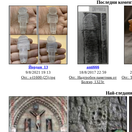
Последни комент
Йордан_13
anti666
9/8/2021 19:13
18/8/2017 22:59
2
Отг.: s-l1600 (25).jpg
Отг.: Надгробен паметник от
Отг.:
Болгар, 1323г.
Най-гледани