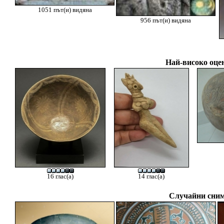
1051 път(и) видяна
956 път(и) видяна
Най-високо оцен
16 глас(а)
14 глас(а)
Случайни сним