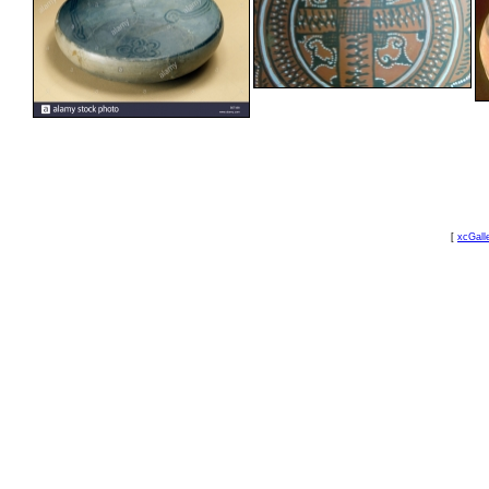
[
xcGall