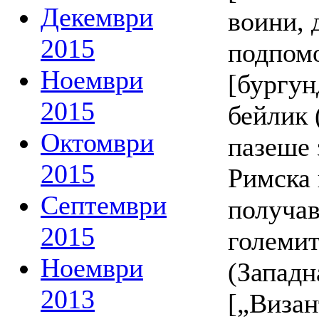
Декември
воини, 
2015
подпомо
Ноември
[бургун
2015
бейлик 
Октомври
пазеше 
2015
Римска 
Септември
получав
2015
големит
Ноември
(Западн
2013
[„Визан