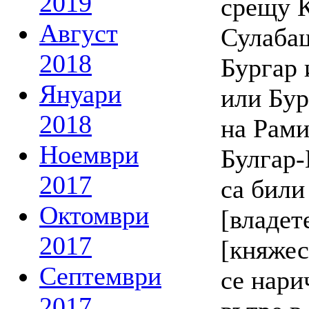
2019
срещу К
Август
Сулабаш
2018
Бургар 
Януари
или Бур
2018
на Рами
Ноември
Булгар-
2017
са били
Октомври
[владет
2017
[княжес
Септември
се нари
2017