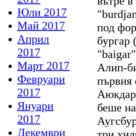
вътре в
Юли 2017
"burdja
Май 2017
под фор
Април
бургар 
2017
"baigar"
Март 2017
Алип-би
Февруари
първия 
2017
Аюкдар,
Януари
беше н
2017
Аугсбур
Декември
три хил