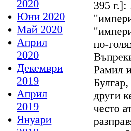
2020
395 г.]
Юни 2020
"импери
Май 2020
"импери
Април
по-голя
2020
Въпреки
Декември
Рамил и
2019
Булгар,
Април
други к
2019
често а
Януари
разправ