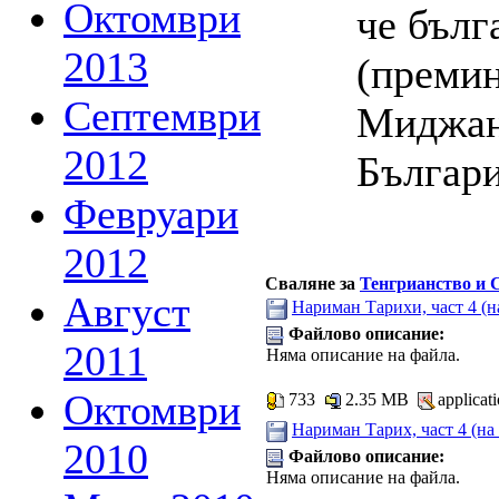
Октомври
че бълг
2013
(премин
Септември
Миджан
2012
България
Февруари
2012
Сваляне за
Тенгрианство и 
Август
Нариман Тарихи, част 4 (н
Файлово описание:
2011
Няма описание на файла.
Октомври
733
2.35 MB
applicat
Нариман Tарих, част 4 (на
2010
Файлово описание:
Няма описание на файла.