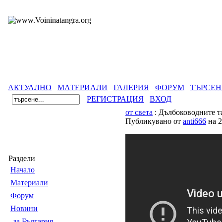
АКТУАЛНО
МАТЕРИАЛИ
ГАЛЕРИЯ
ФОРУМ
ТЪРСЕН
РЕГИСТРАЦИЯ
ВХОД
от света
: Дълбоководните т
Публикувано от
anti666
на 2
Раздели
Началo
Материали
Форум
Новини
за България