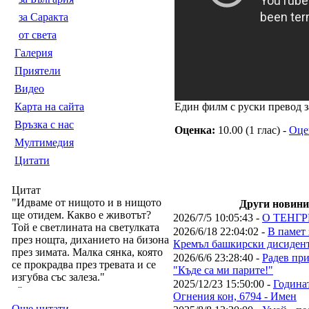
за Саракта
от света
Галерия
Приятели
Видео
Карта на сайта
Един филм с руски превод з
Връзка с нас
Оценка:
10.00 (1 глас) -
Оце
Мултимедия
Цитати
Цитат
"Идваме от нищото и в нищото
Други новини
ще отидем. Какво е животът?
2026/7/5 10:05:43 -
О ТЕНГР
Той е светлината на светулката
2026/6/18 22:04:02 -
В памет 
през нощта, диханието на бизона
Кремъл башкирски дисиден
през зимата. Малка сянка, която
2026/6/6 23:28:40 -
Радев при
се прокрадва през тревата и се
"Къде са ми парите!"
изгубва със залеза."
2025/12/23 15:50:00 -
Година
--
Огнения кон, 6794 - Имен
Още цитати...