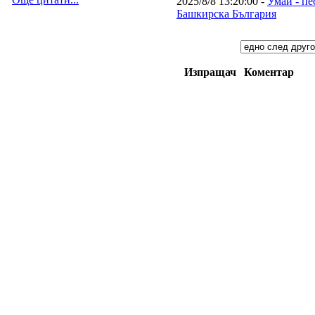
2025/8/8 13:20:00 -
Умай - пе
Башкирска България
Изпращач
Коментар