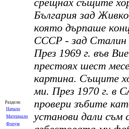
срещнах същите хор
България зад Живко
която дърпаше конц
СССР - зад Сталин
През 1969 г. във Ви
престоях шест мес
картина. Същите х
ми. През 1970 г. в
провери зъбите като
Раздели
Началo
установи дали съм 
Материали
Форум