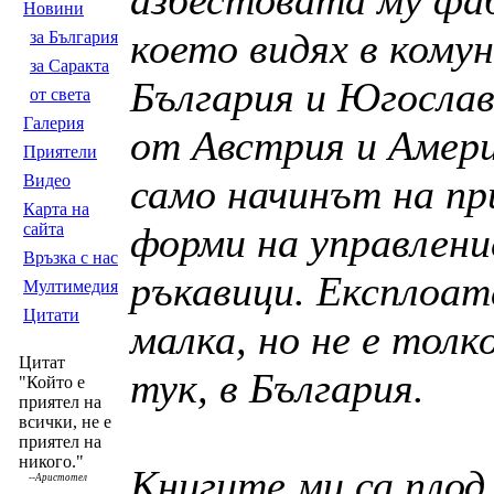
азбестовата му фаб
Новини
което видях в кому
за България
за Саракта
България и Югослав
от света
Галерия
от Австрия и Амери
Приятели
Видео
само начинът на п
Карта на
сайта
форми на управлени
Връзка с нас
ръкавици. Експлоат
Мултимедия
Цитати
малка, но не е тол
Цитат
тук, в България.
"Който е
приятел на
всички, не е
приятел на
никого."
Книгите ми са плод
--
Аристотел