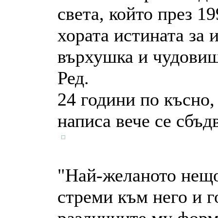
света, който през 1
хората истината за
върхушка и чудови
Ред.
24 години по късно,
написа вече се сбъдв
"Най-желаното нещо
стреми към него и г