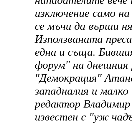
нападателите вече 
изключение само на
се мъчи да върши н
Използваната преса
една и съща. Бивш
форум" на днешния 
"Демокрация" Атана
западналия и малко
редактор Владимир
известен с "уж чад