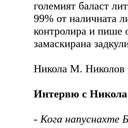
големият баласт лит
99% от наличната л
контролира и пише 
замаскирана задкули
Никола М. Николов
Интервю с Никола 
- Кога напуснахте Б