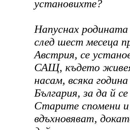
установихте?
Напуснах родината 
след шест месеца п
Австрия, се устано
САЩ, където живея 
насам, всяка годин
България, за да й с
Старите спомени и
вдъхновяват, дока