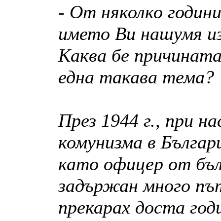
- От няколко годин
името Ви нашумя из
Каква бе причината
една такава тема?
През 1944 г., при н
комунизма в Българ
като офицер от бъл
задържан много пъ
прекарах доста годи