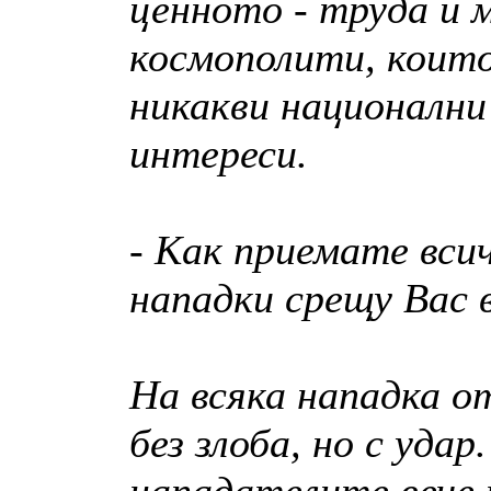
ценното - труда и 
космополити, които
никакви националн
интереси.
- Как приемате вси
нападки срещу Вас 
На всяка нападка о
без злоба, но с уда