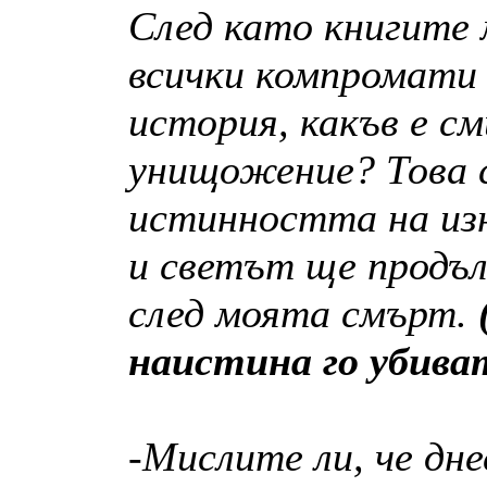
След като книгите м
всички компромати
история, какъв е с
унищожение? Това 
истинността на из
и светът ще продъ
след моята смърт.
(
наистина го убиват
-Мислите ли, че дн