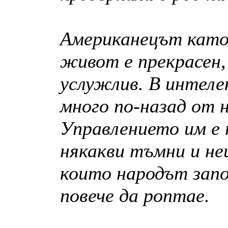
Американецът като 
живот е прекрасен,
услужлив. В интел
много по-назад от н
Управлението им е 
някакви тъмни и не
които народът започ
повече да роптае.