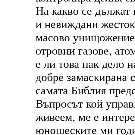
На какво се дължат 
и невиждани жестоко
масово унищожение 
отровни газове, ато
е ли това пак дело 
добре замаскирана с
самата Библия предс
Въпросът кой управл
живеем, ме е интер
юношеските ми год