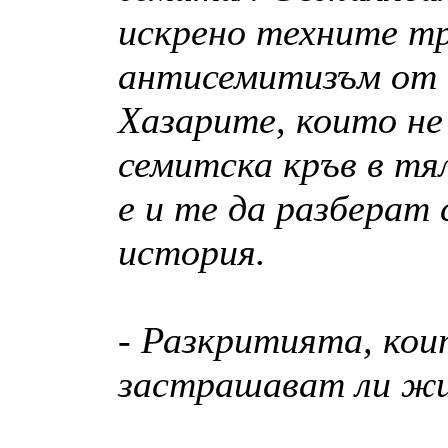
искрено техните тр
антисемитизъм от
Хазарите, които н
семитска кръв в тя
е и те да разберат 
история.
- Разкритията, кои
застрашават ли жи