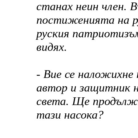
станах неин член. 
постиженията на р
руския патриотизъм
видях.
- Вие се наложихне
автор и защитник н
света. Ще продълж
тази насока?