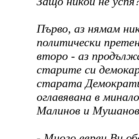
Защо никой не успя
Първо, аз нямам ни
политически претен
второ - аз продълж
старите си демокар
старата Демократи
оглавявана в минал
Малинов и Мушанов
- Много евреи Ви о