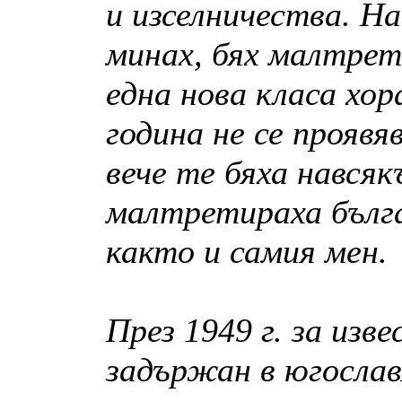
и изселничества. Н
минах, бях малтрет
една нова класа хор
година не се прояв
вече те бяха нався
малтретираха бълга
както и самия мен.
През 1949 г. за изв
задържан в югослав