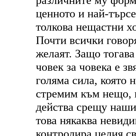
различните му форми
ценното и най-търс
толкова нещастни хо
Почти всички говоря
желаят. Защо тогава
човек за човека е зв
голяма сила, която 
стремим към нещо, 
действа срещу наши
това някаква невиди
контролира целия св