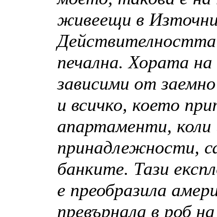
живеещи в Източни
Действителността о
печална. Хората на
зависими от заемно
и всичко, което пр
апартаменти, коли
принадлежности, с
банките. Тази екс
е преобразила амери
превърнала в роб на