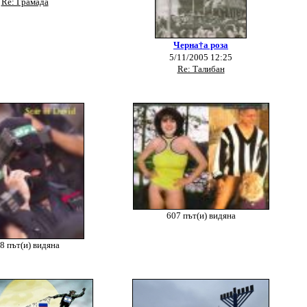
Re: Грамада
Черна†а роза
5/11/2005 12:25
Re: Талибан
607 път(и) видяна
8 път(и) видяна