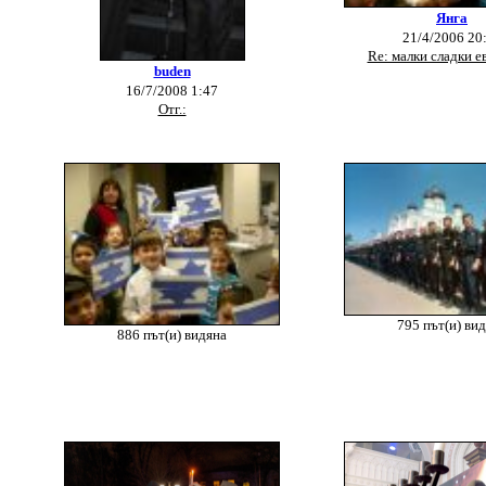
Янга
21/4/2006 20
Re: малки сладки е
buden
16/7/2008 1:47
Отг.:
795 път(и) ви
886 път(и) видяна