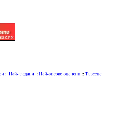
ри
::
Най-гледани
::
Най-високо оценени
::
Търсене