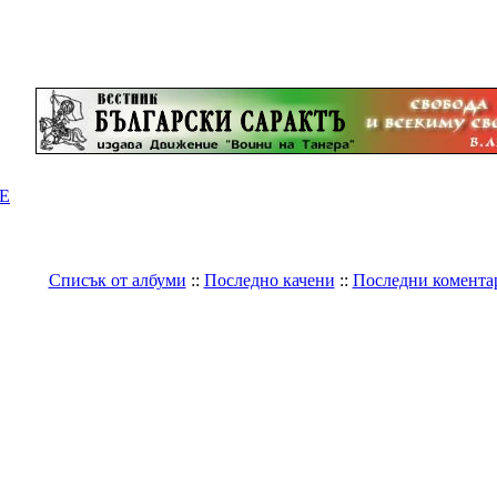
Е
Списък от албуми
::
Последно качени
::
Последни комента
Галерия
>
Светът
>
Политика