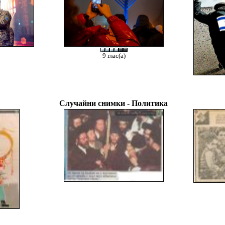
9 глас(а)
Случайни снимки - Политика