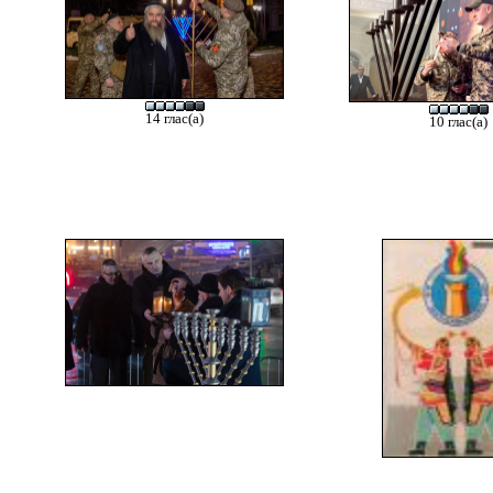
14 глас(а)
10 глас(а)