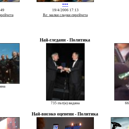
***
:49
19/4/2006 17:13
врейчета
Re: малки сладки еврейчета
Най-гледани - Политика
дяна
735 път(и) видяна
66
Най-високо оценени - Политика