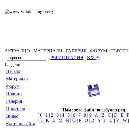
АКТУАЛНО
МАТЕРИАЛИ
ГАЛЕРИЯ
ФОРУМ
ТЪРСЕН
РЕГИСТРАЦИЯ
ВХОД
Раздели
Началo
Материали
Форум
Новини
Галерия
Приятели
Намерете файл по азбучен ред
[
0
|
1
|
2
|
3
|
4
|
5
|
6
|
7
|
8
|
9
|
A
|
B
|
C
|
D
|
E
|
Видео
[
J
|
K
|
L
|
M
|
N
|
O
|
P
|
Q
|
R
|
S
|
T
|
U
|
V
|
W
Карта на сайта