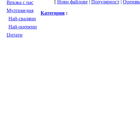
[
Нови файлове
|
Популярност
|
Оценяв
Връзка с нас
Мултимедия
Категория
:
Най-сваляни
Най-оценени
Цитати