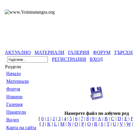
АКТУАЛНО
МАТЕРИАЛИ
ГАЛЕРИЯ
ФОРУМ
ТЪРСЕН
РЕГИСТРАЦИЯ
ВХОД
Раздели
Началo
Материали
Форум
Новини
Галерия
Приятели
Намерете файл по азбучен ред
[
0
|
1
|
2
|
3
|
4
|
5
|
6
|
7
|
8
|
9
|
A
|
B
|
C
|
D
|
E
|
Видео
[
J
|
K
|
L
|
M
|
N
|
O
|
P
|
Q
|
R
|
S
|
T
|
U
|
V
|
W
Карта на сайта