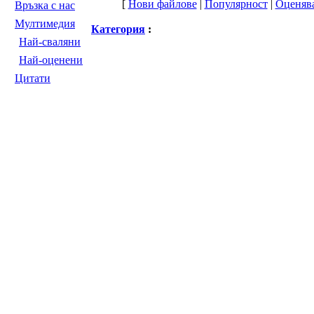
[
Нови файлове
|
Популярност
|
Оценяв
Връзка с нас
Мултимедия
Категория
:
Най-сваляни
Най-оценени
Цитати