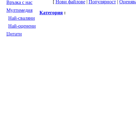
[
Нови файлове
|
Популярност
|
Оценяв
Връзка с нас
Мултимедия
Категория
:
Най-сваляни
Най-оценени
Цитати