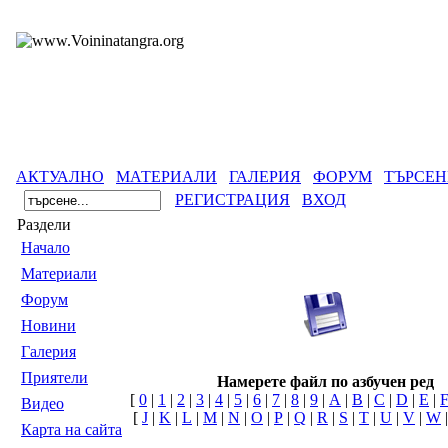
АКТУАЛНО
МАТЕРИАЛИ
ГАЛЕРИЯ
ФОРУМ
ТЪРСЕН
РЕГИСТРАЦИЯ
ВХОД
Раздели
Началo
Материали
Форум
Новини
Галерия
Приятели
Намерете файл по азбучен ред
[
0
|
1
|
2
|
3
|
4
|
5
|
6
|
7
|
8
|
9
|
A
|
B
|
C
|
D
|
E
|
Видео
[
J
|
K
|
L
|
M
|
N
|
O
|
P
|
Q
|
R
|
S
|
T
|
U
|
V
|
W
Карта на сайта