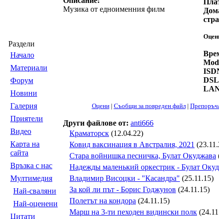
Описание:
Пла
Музика от едноименния филм
Дом
стра
Оцен
Раздели
Врем
Началo
Mod
Материали
ISD
DSL
Форум
LAN
Новини
Галерия
Оцени
|
Съобщи за повреден файл
|
Препоръч
Приятели
Други файлове от:
anti666
Видео
Краматорск
(12.04.22)
Карта на
Ковид ваксинация в Австралия, 2021
(23.11.
сайта
Стара войнишка песничка, Булат Окуджава
Връзка с нас
Надежды маленький оркестрик - Булат Оку
Мултимедия
Владимир Висоцки - "Касандра"
(25.11.15)
За кой ли път - Борис Годжунов
(24.11.15)
Най-сваляни
Полетът на кондора
(24.11.15)
Най-оценени
Марш на 3-ти пеходен видински полк
(24.11
Цитати