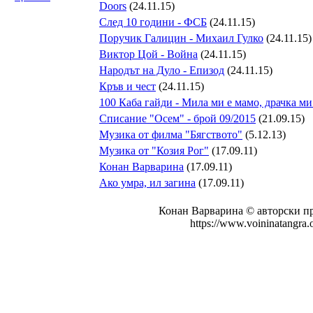
Doors
(24.11.15)
След 10 години - ФСБ
(24.11.15)
Поручик Галицин - Михаил Гулко
(24.11.15)
Виктор Цой - Война
(24.11.15)
Народът на Дуло - Епизод
(24.11.15)
Кръв и чест
(24.11.15)
100 Каба гайди - Мила ми е мамо, драчка ми
Списание "Осем" - брой 09/2015
(21.09.15)
Музика от филма "Бягството"
(5.12.13)
Музика от "Козия Рог"
(17.09.11)
Конан Варварина
(17.09.11)
Aко умра, ил загина
(17.09.11)
Конан Варварина © авторски пр
https://www.voininatangra.