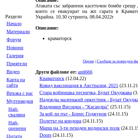
Описание:
Атаката със забранени касетъчни бомби срещу 
които се евакуират на жп гарата в Крамато
Раздели
Украйна. 10.30 сутринта, 08.04.2022г
Началo
Описание:
Материали
краматорск
Форум
Новини
Галерия
Оцени
|
Съобщи за повреден фа
Приятели
Видео
Други файлове от:
anti666
Краматорск
(12.04.22)
Карта на
сайта
Ковид ваксинация в Австралия, 2021
(23.11.21
Стара войнишка песничка, Булат Окуджава
(3
Връзка с нас
Надежды маленький оркестрик - Булат Окудж
Мултимедия
Владимир Висоцки - "Касандра"
(25.11.15)
Най-
За кой ли път - Борис Годжунов
(24.11.15)
сваляни
Полетът на кондора
(24.11.15)
Най-
Марш на 3-ти пеходен видински полк
(24.11.1
оценени
Doors
(24.11.15)
Цитати