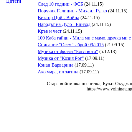
Цитати
След 10 години - ФСБ
(24.11.15)
Поручик Галицин - Михаил Гулко
(24.11.15)
Виктор Цой - Война
(24.11.15)
Народът на Дуло - Епизод
(24.11.15)
Кръв и чест
(24.11.15)
100 Каба гайди - Мила ми е мамо, драчка ми е
Списание "Осем" - брой 09/2015
(21.09.15)
Музика от филма "Бягството"
(5.12.13)
Музика от "Козия Рог"
(17.09.11)
Конан Варварина
(17.09.11)
Aко умра, ил загина
(17.09.11)
Стара войнишка песничка, Булат Окуджав
https://www.voininatang