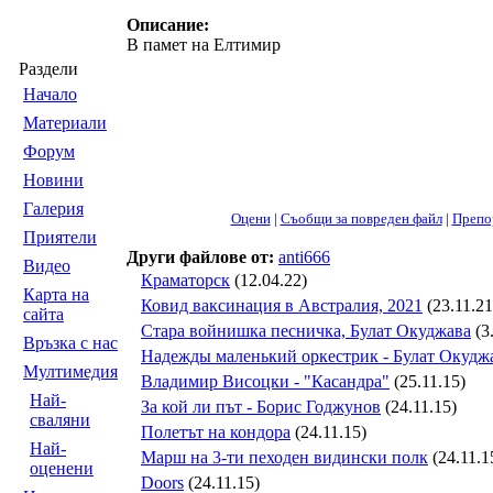
Описание:
В памет на Елтимир
Раздели
Началo
Материали
Форум
Новини
Галерия
Оцени
|
Съобщи за повреден файл
|
Препо
Приятели
Други файлове от:
anti666
Видео
Краматорск
(12.04.22)
Карта на
Ковид ваксинация в Австралия, 2021
(23.11.21
сайта
Стара войнишка песничка, Булат Окуджава
(3
Връзка с нас
Надежды маленький оркестрик - Булат Окудж
Мултимедия
Владимир Висоцки - "Касандра"
(25.11.15)
Най-
За кой ли път - Борис Годжунов
(24.11.15)
сваляни
Полетът на кондора
(24.11.15)
Най-
Марш на 3-ти пеходен видински полк
(24.11.1
оценени
Doors
(24.11.15)