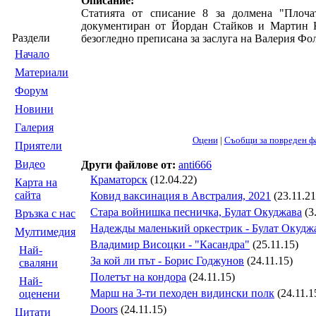
Описание:
Статията от списание 8 за долмена "Плоча
документиран от Йордан Стайков и Мартин 
Раздели
безогледно преписанa за заслуга на Валерия Фо
Началo
Материали
Форум
Новини
Галерия
Оцени
|
Съобщи за повреден ф
Приятели
Видео
Други файлове от:
anti666
Краматорск
(12.04.22)
Карта на
сайта
Ковид ваксинация в Австралия, 2021
(23.11.21
Стара войнишка песничка, Булат Окуджава
(3
Връзка с нас
Надежды маленький оркестрик - Булат Окудж
Мултимедия
Владимир Висоцки - "Касандра"
(25.11.15)
Най-
За кой ли път - Борис Годжунов
(24.11.15)
сваляни
Полетът на кондора
(24.11.15)
Най-
Марш на 3-ти пеходен видински полк
(24.11.1
оценени
Doors
(24.11.15)
Цитати