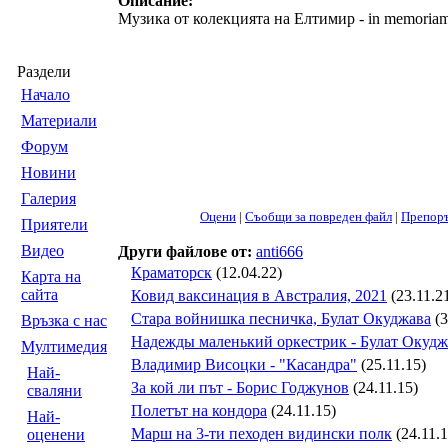
Описание:
Музика от колекцията на Елтимир - in memoria
Раздели
Началo
Материали
Форум
Новини
Галерия
Оцени
|
Съобщи за повреден файл
|
Препор
Приятели
Видео
Други файлове от:
anti666
Краматорск
(12.04.22)
Карта на
сайта
Ковид ваксинация в Австралия, 2021
(23.11.2
Стара войнишка песничка, Булат Окуджава
(3
Връзка с нас
Надежды маленький оркестрик - Булат Окудж
Мултимедия
Владимир Висоцки - "Касандра"
(25.11.15)
Най-
За кой ли път - Борис Годжунов
(24.11.15)
сваляни
Полетът на кондора
(24.11.15)
Най-
Марш на 3-ти пеходен видински полк
(24.11.1
оценени