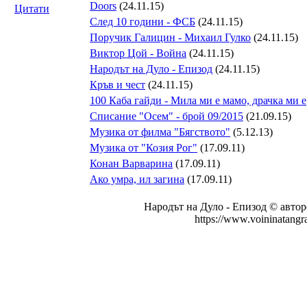
Doors
(24.11.15)
Цитати
След 10 години - ФСБ
(24.11.15)
Поручик Галицин - Михаил Гулко
(24.11.15)
Виктор Цой - Война
(24.11.15)
Народът на Дуло - Епизод
(24.11.15)
Кръв и чест
(24.11.15)
100 Каба гайди - Мила ми е мамо, драчка ми е
Списание "Осем" - брой 09/2015
(21.09.15)
Музика от филма "Бягството"
(5.12.13)
Музика от "Козия Рог"
(17.09.11)
Конан Варварина
(17.09.11)
Aко умра, ил загина
(17.09.11)
Народът на Дуло - Епизод © автор
https://www.voininatangr